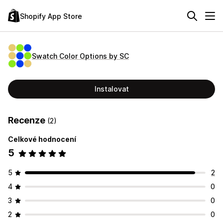
Shopify App Store
Swatch Color Options by SC
Instalovat
Recenze
(2)
Celkové hodnocení
5
5
2
4
0
3
0
2
0