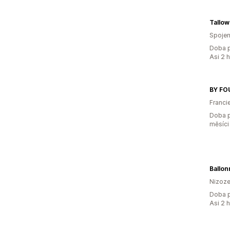
Tallo
Spojen
Doba p
Asi 2 
BY FO
Franci
Doba p
měsíci
Ballon
Nizoz
Doba p
Asi 2 