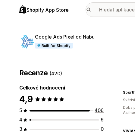
Shopify App Store
Google Ads Pixel od Nabu
Built for Shopify
Recenze
(420)
Celkové hodnocení
Sport
4,9
Švéds
Doba p
5
406
Asi ho
4
9
3
0
VIVI