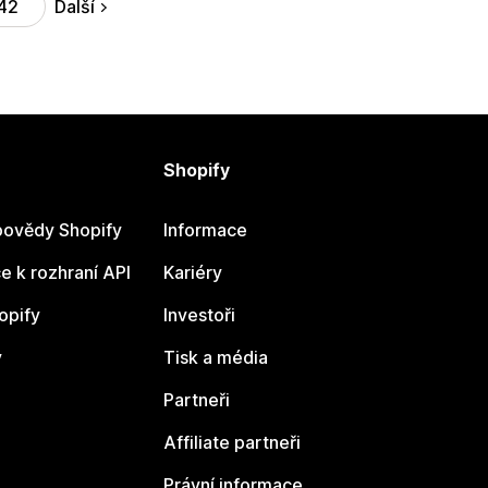
Další
42
Shopify
ovědy Shopify
Informace
 k rozhraní API
Kariéry
opify
Investoři
y
Tisk a média
Partneři
Affiliate partneři
Právní informace