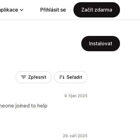
aplikace
Přihlásit se
Začít zdarma
Instalovat
Zpřesnit
Seřadit
9. říjen 2025
meone joined to help
29. září 2025