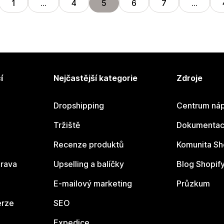
1
…
4
5
6
7
…
í
Nejčastější kategorie
Zdroje
Dropshipping
Centrum náp
Tržiště
Dokumentace
Recenze produktů
Komunita Sh
rava
Upselling a balíčky
Blog Shopif
E-mailový marketing
Průzkum
erze
SEO
Expedice