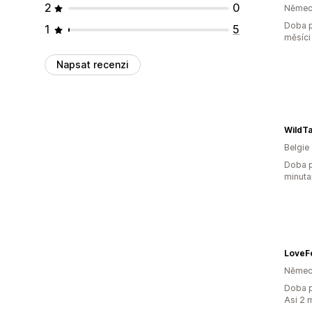
2
0
Němec
Doba p
1
5
měsíci
Napsat recenzi
WildTa
Belgie
Doba p
minuta
LoveF
Němec
Doba p
Asi 2 