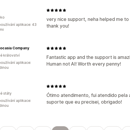
ko
very nice support, neha helped me to 
oužívání aplikace: 43
thank you!
mi
locasia Company
é království
Fantastic app and the support is amazi
oužívání aplikace:
Human not AI! Worth every penny!
dinou
é státy
Ótimo atendimento, fui atendido pela
oužívání aplikace:
suporte que eu precisei, obrigado!
dinou