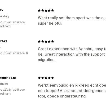
wRx
é státy
What really set them apart was the cu
oužívání aplikace:
super helpful.
hodinami
UTAS
e
Great experience with Adnabu, easy to
oužívání aplikace: 6
be. Great interaction with the support
migration.
nenshop.nl
emsko
Werkt eenvoudig en ik kreeg echt goed
oužívání aplikace:
een topper! Alles met mij doorgenome
hodinami
tool, goede ondersteuning.