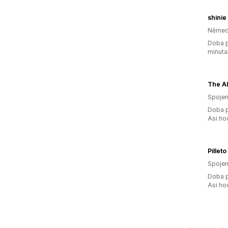
shinie
Němec
Doba p
minuta
The A
Spojen
Doba p
Asi ho
Pilleto
Spojen
Doba p
Asi ho