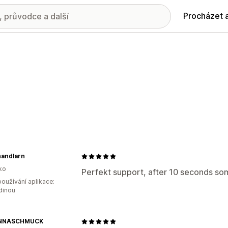
Procházet 
handlarn
ko
Perfekt support, after 10 seconds so
oužívání aplikace:
dinou
ANNASCHMUCK