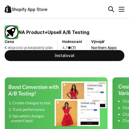
Shopify App Store
NA Product+Upsell A/B Testing
Cena
Hodnocení
Vývojář
K dispozici je bezplatný plán
4,7
(7)
Northern Apps
Instalovat