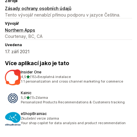
Zdroje
Zásady ochrany osobních údajů
Tento vývojář nenabízí přímou podporu v jazyce Čeština.
Vývojář
Northern Apps
Courtenay, BC, CA
Uvedena
17. září 2021
Více aplikací jako je tato
Insider One
z 5 hvězd
4,5
(15)
•
Bezplatná instalace
Celkový počet recenzí: 15
1:1 personalization and cross channel marketing for commerce
Kainic
z 5 hvězd
5,0
(1)
•
Zdarma
Celkový počet recenzí: 1
Personalized Products Recommendations & Customers tracking
eShopBrainiac
Zkušební verze zdarma
Your shop copilot for data analysis and product recommendation