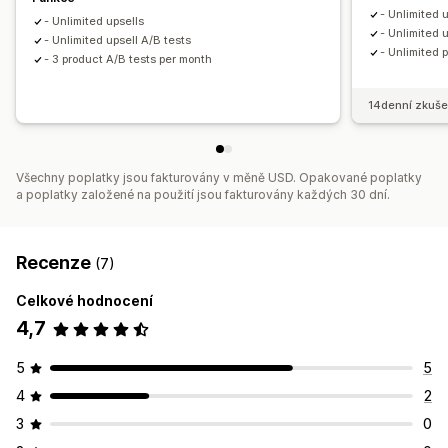
- Unlimited 
- Unlimited upsells
- Unlimited 
- Unlimited upsell A/B tests
- Unlimited 
- 3 product A/B tests per month
14denní zkuše
Všechny poplatky jsou fakturovány v měně USD. Opakované poplatky
a poplatky založené na použití jsou fakturovány každých 30 dní.
Recenze
(7)
Celkové hodnocení
4,7
5
5
4
2
3
0