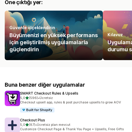
Öne çıktığı yer:
Güvenle ölçeklendirin
Büyümenizi en yüksek performans
Kılavuz
için geliştirilmiş uygulamalarla
Uygulamala
güçlendirin
durumu sa
Buna benzer diğer uygulamalar
SMART Checkout Rules & Upsells
5 yıldız üzerinden
5,0
(596)
•
Ücretsiz
toplam 596 değerlendirme
Checkout upsell app, rules & post purchase upsells to grow AOV
Built for Shopify
Checkout Plus
5 yıldız üzerinden
5,0
(87)
•
Ücretsiz plan mevcut
toplam 87 değerlendirme
Customize Checkout Page & Thank You Page + Upsells, Free Gifts