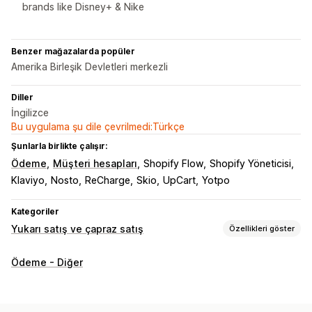
brands like Disney+ & Nike
Benzer mağazalarda popüler
Amerika Birleşik Devletleri merkezli
Diller
İngilizce
Bu uygulama şu dile çevrilmedi:Türkçe
Şunlarla birlikte çalışır:
Ödeme
Müşteri hesapları
Shopify Flow
Shopify Yöneticisi
Klaviyo
Nosto
ReCharge
Skio
UpCart
Yotpo
Kategoriler
Yukarı satış ve çapraz satış
Özellikleri göster
Özelleştirme
Ödeme - Diğer
Ödeme sayfasından yukarı satış
İlerleme çubuğu
Teşekkür sayfasından yukarı satış
Tek tıklamalı eklentiler