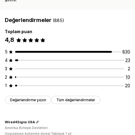
Değerlendirmeler
(885)
Toplam puan
4,8
5
830
4
23
3
2
2
10
1
20
Değerlendirme yazın
Tüm değerlendirmeler
Wired4Signs USA
Amerika Birleşik Devletleri
Uygulamayı kullanma süresi:Yaklaşık 1 yıl