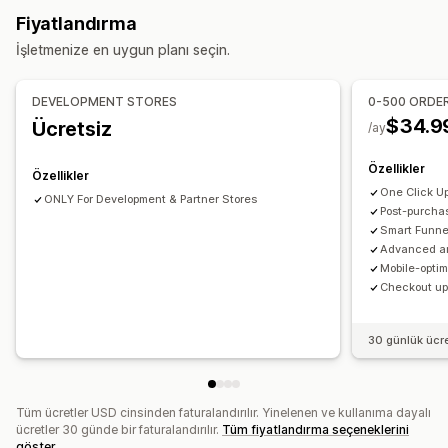
Açılır pencereler
Özel CSS
Özel HTML
Fiyatlandırma
Sürükle ve bırak düzenleyicisi
Çoklu para birimi
Çoklu dil
İşletmenize en uygun planı seçin.
Özel kurallar
Teklifler ve öneriler
DEVELOPMENT STORES
0-500 ORDE
Ücretsiz hediyeler
Ücretsiz kargo
Ürün eklentileri
$34.9
Ücretsiz
/ay
Ürün önerileri
Genellikle birlikte satın alınan ürünler
Özellikler
Yapay zeka önerileri
Abonelik yükseltmesi
Özellikler
One Click U
ONLY For Development & Partner Stores
Analizler
Post-purchas
Smart Funne
A/B testi
Tıklama oranı
Dönüşüm oranları
Advanced an
Öneri performansı
Optimizasyon önerileri
Mobile-optim
Huni performansı
Checkout ups
30 günlük ücr
Tüm ücretler USD cinsinden faturalandırılır. Yinelenen ve kullanıma dayalı
ücretler 30 günde bir faturalandırılır.
Tüm fiyatlandırma seçeneklerini
göster