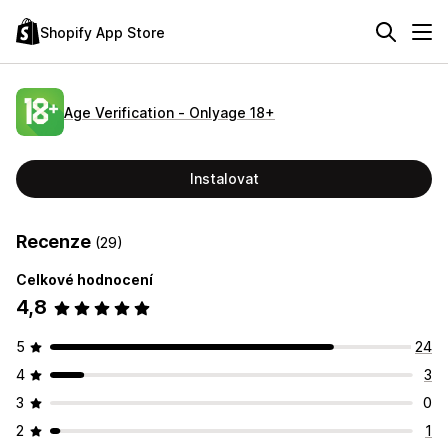
Shopify App Store
Age Verification ‑ Onlyage 18+
Instalovat
Recenze
(29)
Celkové hodnocení
4,8
5
24
4
3
3
0
2
1