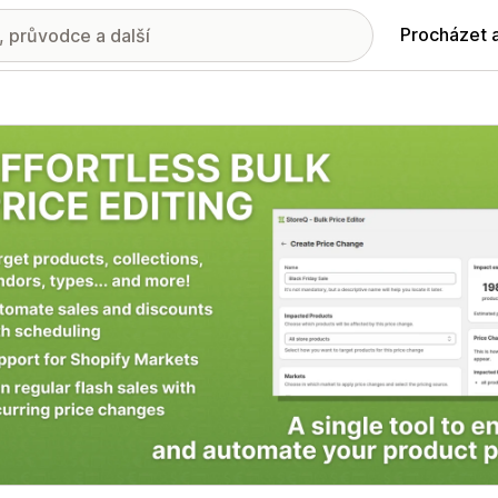
Procházet 
ie propagovaných obrázků