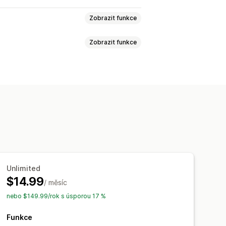
Zobrazit funkce
Zobrazit funkce
ntuální slevy
Vlastní slevy
y
Unlimited
$14.99
/ měsíc
nebo $149.99/rok s úsporou 17 %
Funkce