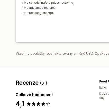
No scheduling/old prices restoring
No advanced features
No recurring changes
Všechny poplatky jsou fakturovány v měně USD. Opakovan
Recenze
Food 
(61)
Itálie
Doba p
Celkové hodnocení
dny
4,1