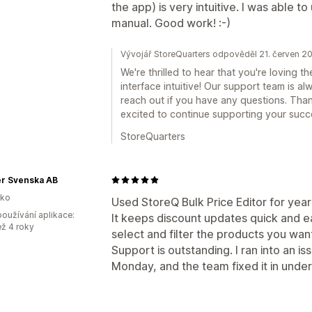
the app) is very intuitive. I was able to
manual. Good work! :-)
Vývojář StoreQuarters odpověděl 21. červen 2
We're thrilled to hear that you're loving t
interface intuitive! Our support team is al
reach out if you have any questions. Tha
excited to continue supporting your succ
StoreQuarters
er Svenska AB
sko
Used StoreQ Bulk Price Editor for year
oužívání aplikace:
It keeps discount updates quick and e
ež 4 roky
select and filter the products you wan
Support is outstanding. I ran into an i
Monday, and the team fixed it in under