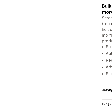
Bulk
mor
Scram
(recu
Edit 
mix f
produ
Sch
Aut
Rec
Adv
Sho
Jazyk
Funguj