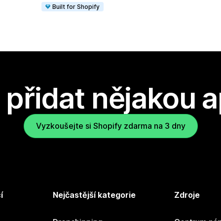
Built for Shopify
přidat nějakou a
Vyzkoušejte si Shopify zdarma na 3 dny
í
Nejčastější kategorie
Zdroje