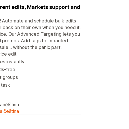
urrent edits, Markets support and
c! Automate and schedule bulk edits
ll back on their own when you need it.
rice. Our Advanced Targeting lets you
ted promos. Add tags to impacted
le... without the panic part.
ice edit
es instantly
ds‑free
nt groups
 task
panělština
a čeština