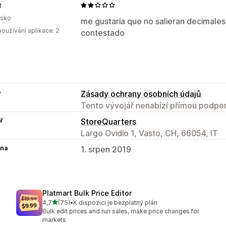
t
lsko
me gustaria que no salieran decimale
oužívání aplikace: 2
contestado
e
Zásady ochrany osobních údajů
Tento vývojář nenabízí přímou podpor
ř
StoreQuarters
Largo Ovidio 1, Vasto, CH, 66054, IT
na
1. srpen 2019
Platmart Bulk Price Editor
z 5 hvězd
4,7
(75)
•
K dispozici je bezplatný plán
Celkový počet recenzí: 75
Bulk edit prices and run sales, make price changes for
markets