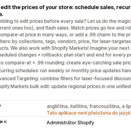
 edit the prices of your store: schedule sales, rec
e.
bling to edit prices before every sale? Let us do the magi
rrent ones too), and flash sales. Watch prices go live and ro
compare-at price in many ways, or add a .99 charm to the p
ilters: by collections, tags, vendors, price, for laser-targe
cts. We also work with Shopify Markets! Imagine your next sa
eduled changes + rollbacks: plan start and end for every pr
o compare‑at + .99 rounding: create eye‑catching sale pric
urring schedules: run weekly or monthly price updates han
anced Targeting: combine filters for laser‑focused discou
pify Markets bulk edit: update regional prices in one unified
y
angličtina, italština, francouzština, a š
Tato aplikace není přeložena do jazyk
e s:
Administrátor Shopify