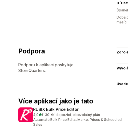
D´Cas
Španě
Doba p
měsíci
Podpora
Zdroj
Podporu k aplikaci poskytuje
Vývojá
StoreQuarters.
Uvede
Více aplikací jako je tato
RUBIX Bulk Price Editor
z 5 hvězd
4,9
(130)
•
K dispozici je bezplatný plán
Celkový počet recenzí: 130
Automate Bulk Price Edits, Market Prices & Scheduled
Sales