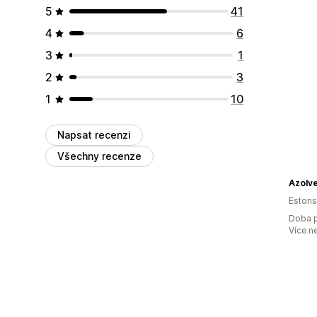
5
41
4
6
3
1
2
3
1
10
Napsat recenzi
Všechny recenze
Azolv
Eston
Doba p
Více n