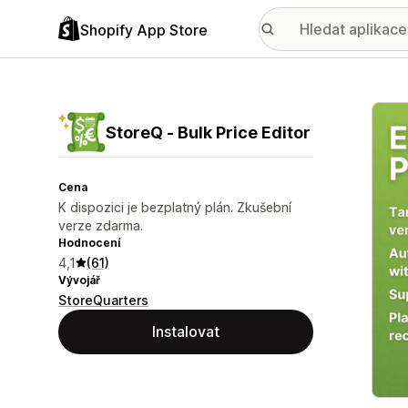
Shopify App Store
Galer
StoreQ ‑ Bulk Price Editor
Cena
K dispozici je bezplatný plán. Zkušební
verze zdarma.
Hodnocení
4,1
(61)
Vývojář
StoreQuarters
Instalovat