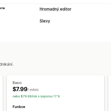
rie
Hromadný editor
Upravitelné zdroje
Slevy
Produkty
Varianty
Ceny
Štítky
Typy slev
Akce
Pevné nacenění
Paušální slevy
Proce
Naplánované úlohy
Hromadné úprav
Správa slev
Nástroj Editor
dnikání.
Basic
$7.99
/ měsíc
nebo $79.99/rok s úsporou 17 %
Funkce