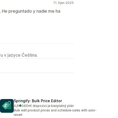
11. říjen 2025
s. He preguntado y nadie me ha
u v jazyce Čeština.
Springify: Bulk Price Editor
z 5 hvězd
4,8
(40)
•
K dispozici je bezplatný plán
Celkový počet recenzí: 40
Bulk edit product prices and schedule sales with auto-
revert