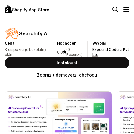
Shopify App Store
Searchify AI
Cena
Hodnocení
Vývojář
K dispozici je bezplatný
(0
Expound Coderz Pvt
0,0
plán
Recenze)
Ltd
Instalovat
Zobrazit demoverzi obchodu