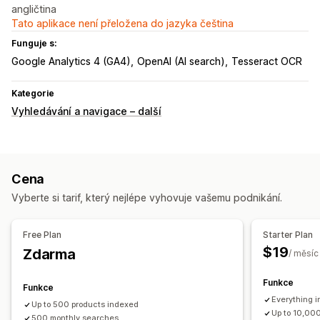
angličtina
Tato aplikace není přeložena do jazyka čeština
Funguje s:
Google Analytics 4 (GA4)
OpenAI (AI search)
Tesseract OCR
Kategorie
Vyhledávání a navigace – další
Cena
Vyberte si tarif, který nejlépe vyhovuje vašemu podnikání.
Free Plan
Starter Plan
$19
Zdarma
/ měsíc
Funkce
Funkce
Everything i
Up to 500 products indexed
Up to 10,00
500 monthly searches