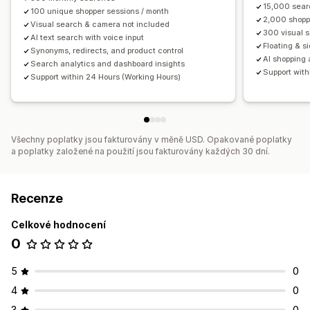
15,000 sear
100 unique shopper sessions / month
2,000 shopp
Visual search & camera not included
300 visual 
AI text search with voice input
Floating & s
Synonyms, redirects, and product control
AI shopping 
Search analytics and dashboard insights
Support with
Support within 24 Hours (Working Hours)
Všechny poplatky jsou fakturovány v měně USD. Opakované poplatky
a poplatky založené na použití jsou fakturovány každých 30 dní.
Recenze
Celkové hodnocení
0
5
0
4
0
3
0