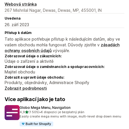
Webová stránka
267 Mishrilal Nagar, Dewas, Dewas, MP, 455001, IN
Uvedena
26. září 2023
Přístup k datům
Tato aplikace potřebuje přístup k následujícím datům, aby ve
vašem obchodu mohla fungovat. Důvody zjistíte v
zásadách
ochrany osobních údajů
vývojáře.
Zobrazovat údaje o zákaznících:
Údaje o zařízení a aktivitě
Zobrazovat údaje o zaměstnancích a spolupracovnících:
Majitel obchodu
Zobrazit a upravit údaje obchodu:
Produkty, objednávky, Administrace Shopify
Zobrazit podrobnosti
Více aplikací jako je tato
Globo Mega Menu, Navigation
z 5 hvězd
4,9
(1 505)
•
K dispozici je bezplatný plán
Celkový počet recenzí: 1505
Easily create mega menu with image, multi-level drop down menu
Built for Shopify