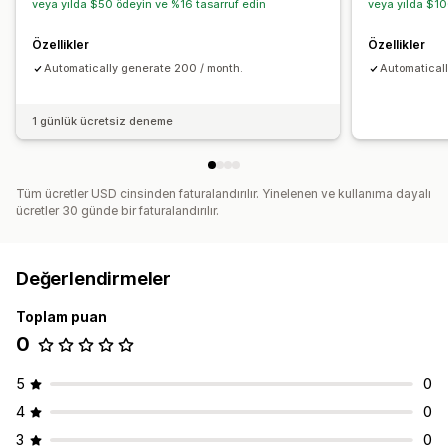
veya yılda $50 ödeyin ve %16 tasarruf edin
veya yılda $10
SEO
Özellikler
Özellikler
Otomatik optimizasyon
Automatically generate 200 / month.
Automatical
1 günlük ücretsiz deneme
Tüm ücretler USD cinsinden faturalandırılır. Yinelenen ve kullanıma dayalı
ücretler 30 günde bir faturalandırılır.
Değerlendirmeler
Toplam puan
0
5
0
4
0
3
0