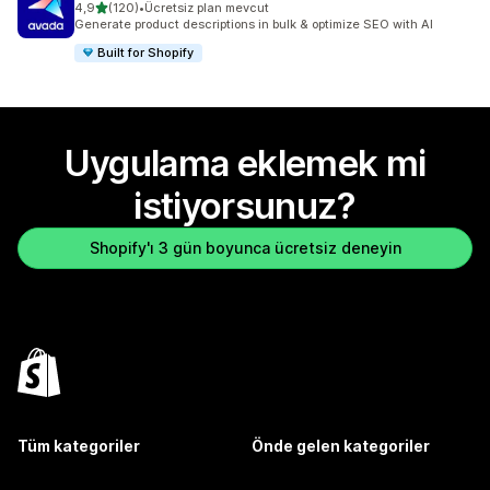
5 yıldız üzerinden
4,9
(120)
•
Ücretsiz plan mevcut
toplam 120 değerlendirme
Generate product descriptions in bulk & optimize SEO with AI
Built for Shopify
Uygulama eklemek mi
istiyorsunuz?
Shopify'ı 3 gün boyunca ücretsiz deneyin
Tüm kategoriler
Önde gelen kategoriler