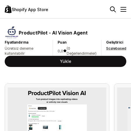
Shopify App Store
ProductPilot ‑ AI Vision Agent
Fiyatlandırma
Puan
Geliştirici
Ücretsiz deneme
(0
Scalebased
0,0
kullanılabilir
Değerlendirmeler)
Yükle