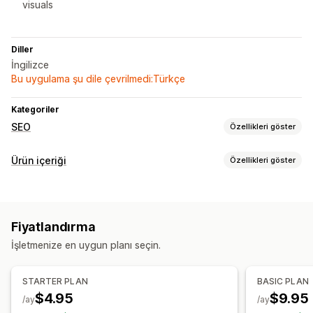
visuals
Diller
İngilizce
Bu uygulama şu dile çevrilmedi:Türkçe
Kategoriler
SEO
Özellikleri göster
SEO araçları
Ürün içeriği
Özellikleri göster
ALT metin
Toplu düzenleme
Yapay zeka üretimi
İçerik türleri
Yerel SEO
URL optimizasyonu
İçerik optimizasyonu
Açıklamalar
Başlıklar
SEO açıklamaları
SEO başlıkları
Meta veri optimizasyonu
Otomasyonlar
Fiyatlandırma
Alternatif metin
Görseller
Etiketler
Performansı izleme
İşletmenize en uygun planı seçin.
İçerik oluşturma
SEO puanı
Analizler
Anahtar sözcük analizi
İçerik analizi
Yapay zeka üretimi
Video düzenleme
Görsel düzenleme
Dönüşüm izleme
Web sitesi trafiği
STARTER PLAN
BASIC PLAN
Çoklu dil
Toplu düzenleme
Otomatik güncellemeler
$4.95
$9.95
/ay
/ay
Zamanlama