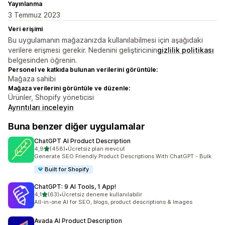
Yayınlanma
3 Temmuz 2023
Veri erişimi
Bu uygulamanın mağazanızda kullanılabilmesi için aşağıdaki
verilere erişmesi gerekir. Nedenini geliştiricinin
gizlilik politikası
belgesinden öğrenin.
Personel ve katkıda bulunan verilerini görüntüle:
Mağaza sahibi
Mağaza verilerini görüntüle ve düzenle:
Ürünler, Shopify yöneticisi
Ayrıntıları inceleyin
Buna benzer diğer uygulamalar
ChatGPT AI Product Description
5 yıldız üzerinden
4,9
(458)
•
Ücretsiz plan mevcut
toplam 458 değerlendirme
Generate SEO Friendly Product Descriptions With ChatGPT - Bulk
Built for Shopify
ChatGPT: 9 AI Tools, 1 App!
5 yıldız üzerinden
4,1
(63)
•
Ücretsiz deneme kullanılabilir
toplam 63 değerlendirme
All-in-one AI for SEO, blogs, product descriptions & Images
Avada AI Product Description