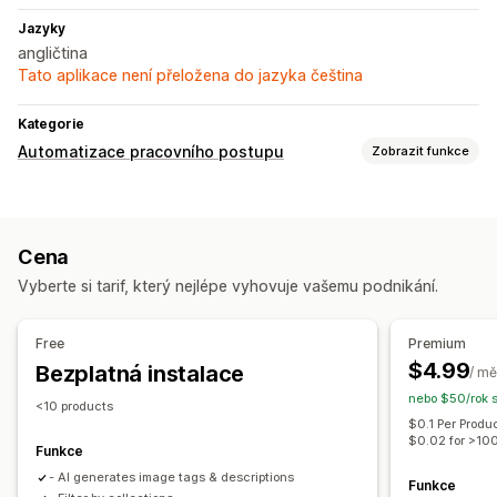
Jazyky
angličtina
Tato aplikace není přeložena do jazyka čeština
Kategorie
Automatizace pracovního postupu
Zobrazit funkce
Úlohy automatizace
Produktové štítky
Založené na čase
Cena
Přizpůsobení
Vyberte si tarif, který nejlépe vyhovuje vašemu podnikání.
Naplánované úlohy
Vlastní postupy
Free
Premium
$4.99
Bezplatná instalace
/ mě
nebo $50/rok 
<10 products
$0.1 Per Produ
$0.02 for >10
Funkce
- AI generates image tags & descriptions
Funkce