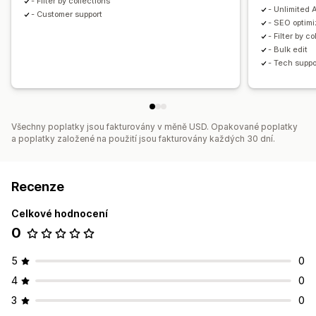
- Filter by collections
- Unlimited 
- Customer support
- SEO optimi
- Filter by c
- Bulk edit
- Tech suppo
Všechny poplatky jsou fakturovány v měně USD. Opakované poplatky
a poplatky založené na použití jsou fakturovány každých 30 dní.
Recenze
Celkové hodnocení
0
5
0
4
0
3
0