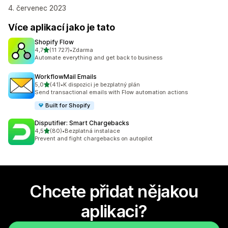
4. červenec 2023
Více aplikací jako je tato
Shopify Flow
z 5 hvězd
4,7
(11 727)
•
Zdarma
Celkový počet recenzí: 11727
Automate everything and get back to business
WorkflowMail Emails
z 5 hvězd
5,0
(41)
•
K dispozici je bezplatný plán
Celkový počet recenzí: 41
Send transactional emails with Flow automation actions
Built for Shopify
Disputifier: Smart Chargebacks
z 5 hvězd
4,5
(80)
•
Bezplatná instalace
Celkový počet recenzí: 80
Prevent and fight chargebacks on autopilot
Chcete přidat nějakou
aplikaci?