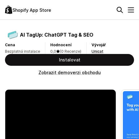
Shopify App Store
AI TagUp: ChatGPT Tag & SEO
Cena
Hodnocení
Vývojář
Bezplatná instalace
0,0
(0 Recenze)
Unicat
Instalovat
Zobrazit demoverzi obchodu