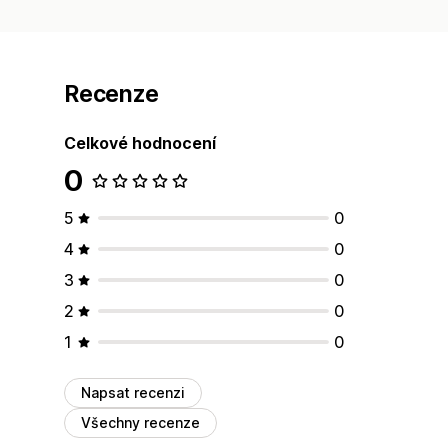
Recenze
Celkové hodnocení
0
5
0
4
0
3
0
2
0
1
0
Napsat recenzi
Všechny recenze