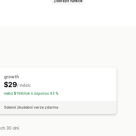
Zobrazit funkce
Doporučená témata
Obrázky
 SEO
Značky článků
growth
$29
/ měsíc
nebo $199/rok s úsporou 43 %
5denní zkušební verze zdarma
ch 30 dní.