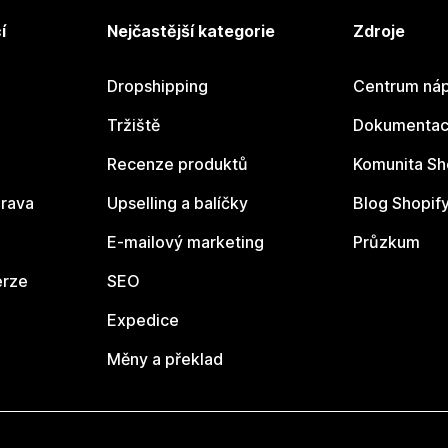
í
Nejčastější kategorie
Zdroje
Dropshipping
Centrum náp
Tržiště
Dokumentace
Recenze produktů
Komunita Sh
rava
Upselling a balíčky
Blog Shopif
E-mailový marketing
Průzkum
erze
SEO
Expedice
Měny a překlad