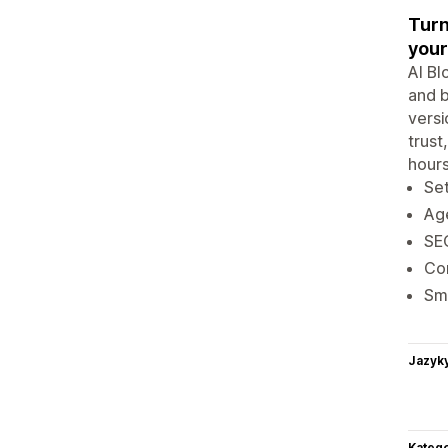
Turn
your
AI Bl
and b
versi
trust
hours
Set
Age
SEO
Con
Sma
Jazyk
Katego