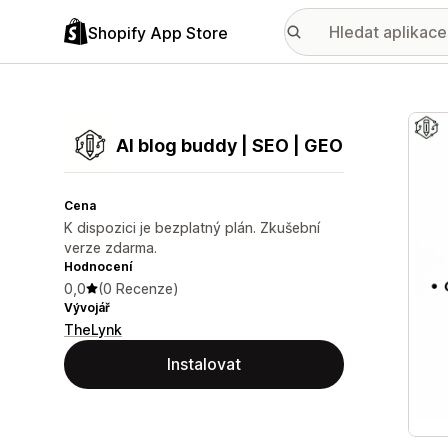
Shopify App Store
Galer
AI blog buddy | SEO | GEO
Cena
K dispozici je bezplatný plán. Zkušební
verze zdarma.
Hodnocení
0,0
(0 Recenze)
Vývojář
TheLynk
Instalovat