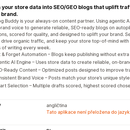
 your store data into SEO/GEO blogs that uplift traf
 brand.
og Buddy is your always-on content partner. Using agentic AI
rand voice to generate reliable, SEO-ready blogs on autopilot
ons, scored for quality, and designed to uplift your brand. Se
, drive organic traffic, and keep your store top-of-mind wit
 of writing every week.
 & Forget Automation – Blogs keep publishing without extra 
ntic AI Engine – Uses store data to create reliable, on-bran
-Ready Content – Optimized posts designed to improve traffi
sistent Brand Voice – Posts match your store’s unique style
rt Selection – Multiple drafts scored, highest scored chose
y
angličtina
Tato aplikace není přeložena do jazyk
rie