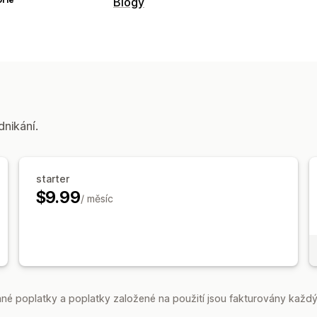
Blogy
Vytváření obsahu
Generování pomocí umělé inteligence
Automatické plánování
SEO
Optimalizace klíčových slov
Analýza
dnikání.
Interní propojení
Analytika
Možnosti zobrazení
starter
Vlastní prosazování značky
$9.99
/ měsíc
é poplatky a poplatky založené na použití jsou fakturovány každý