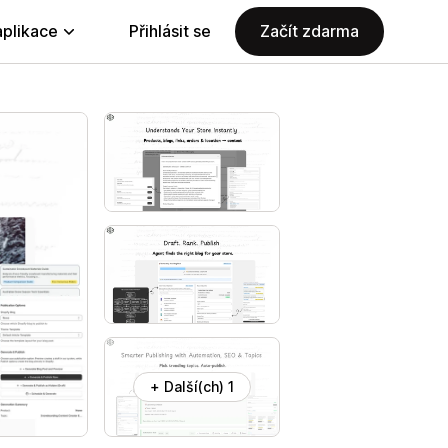
aplikace
Přihlásit se
Začít zdarma
+ Další(ch) 1