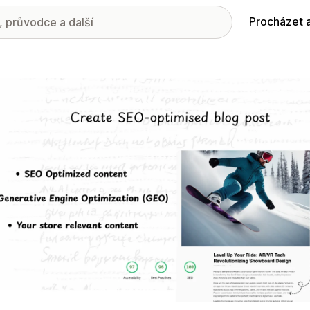
Procházet 
ie propagovaných obrázků