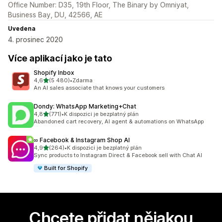
Office Number: D35, 19th Floor, The Binary by Omniyat,
Business Bay, DU, 42566, AE
Uvedena
4. prosinec 2020
Více aplikací jako je tato
Shopify Inbox
z 5 hvězd
4,6
(5 480)
•
Zdarma
Celkový počet recenzí: 5480
An AI sales associate that knows your customers
Dondy: WhatsApp Marketing+Chat
z 5 hvězd
4,8
(771)
•
K dispozici je bezplatný plán
Celkový počet recenzí: 771
Abandoned cart recovery, AI agent & automations on WhatsApp
∞ Facebook & Instagram Shop AI
z 5 hvězd
4,9
(264)
•
K dispozici je bezplatný plán
Celkový počet recenzí: 264
Sync products to Instagram Direct & Facebook sell with Chat AI
Built for Shopify
Chcete přidat nějakou