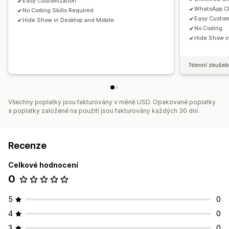
Easy Customization
WhatsApp Ch
No Coding Skills Required
Easy Custom
Hide Show in Desktop and Mobile
No Coding
Hide Show i
7denní zkušeb
Všechny poplatky jsou fakturovány v měně USD. Opakované poplatky
a poplatky založené na použití jsou fakturovány každých 30 dní.
Recenze
Celkové hodnocení
0
5
0
4
0
3
0