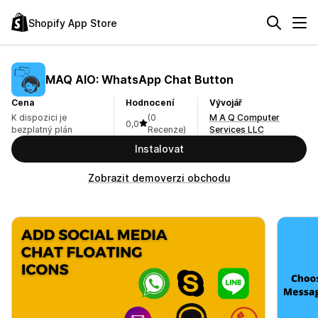
Shopify App Store
MAQ AIO: WhatsApp Chat Button
Cena
Hodnocení
Vývojář
K dispozici je
(0
M A Q Computer
0,0
bezplatný plán
Recenze)
Services LLC
Instalovat
Zobrazit demoverzi obchodu