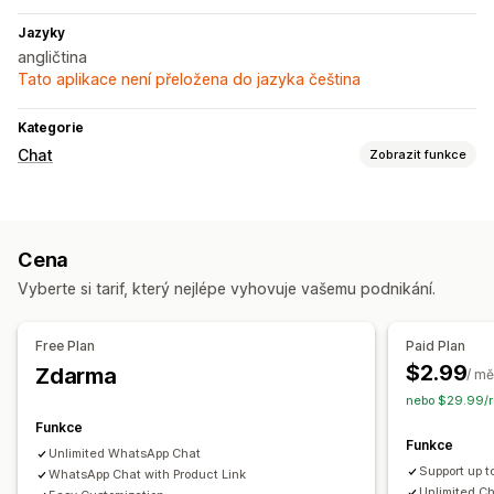
Jazyky
angličtina
Tato aplikace není přeložena do jazyka čeština
Kategorie
Chat
Zobrazit funkce
Přizpůsobení
Barva a písmo
Tlačítka chatu
Toky chatu
Cena
Vyberte si tarif, který nejlépe vyhovuje vašemu podnikání.
Free Plan
Paid Plan
$2.99
Zdarma
/ mě
nebo $29.99/r
Funkce
Funkce
Unlimited WhatsApp Chat
Support up t
WhatsApp Chat with Product Link
Unlimited C