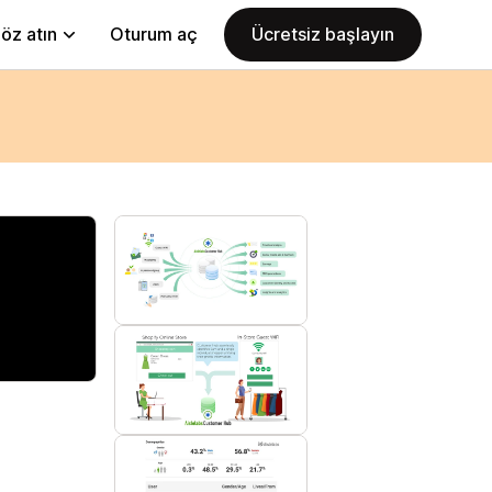
öz atın
Oturum aç
Ücretsiz başlayın