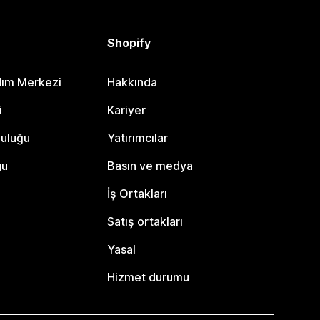
Shopify
dım Merkezi
Hakkında
i
Kariyer
luluğu
Yatırımcılar
gu
Basın ve medya
İş Ortakları
Satış ortakları
Yasal
Hizmet durumu