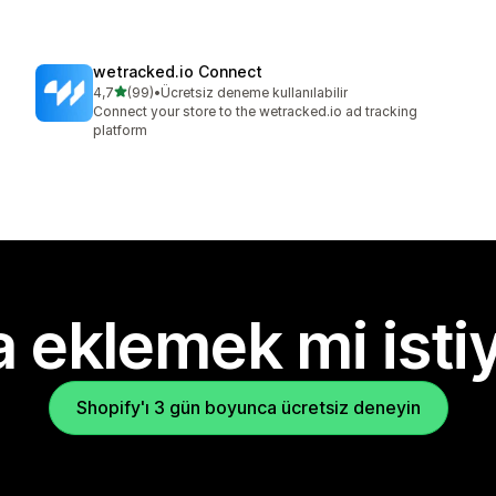
wetracked.io Connect
5 yıldız üzerinden
4,7
(99)
•
Ücretsiz deneme kullanılabilir
toplam 99 değerlendirme
Connect your store to the wetracked.io ad tracking
platform
 eklemek mi isti
Shopify'ı 3 gün boyunca ücretsiz deneyin