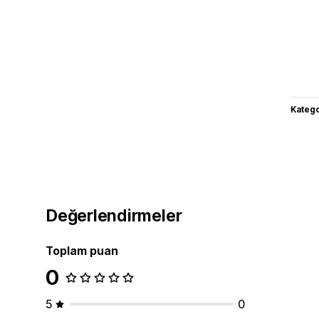
Katego
Değerlendirmeler
Toplam puan
0
5
0