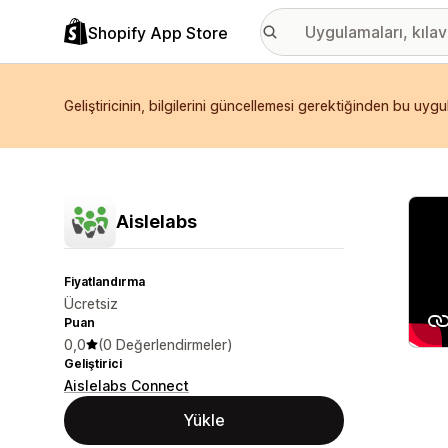
Shopify App Store
Geliştiricinin, bilgilerini güncellemesi gerektiğinden bu uyg
Öne ç
Aislelabs
Fiyatlandırma
Ücretsiz
Puan
0,0
(0 Değerlendirmeler)
Geliştirici
Aislelabs Connect
Yükle