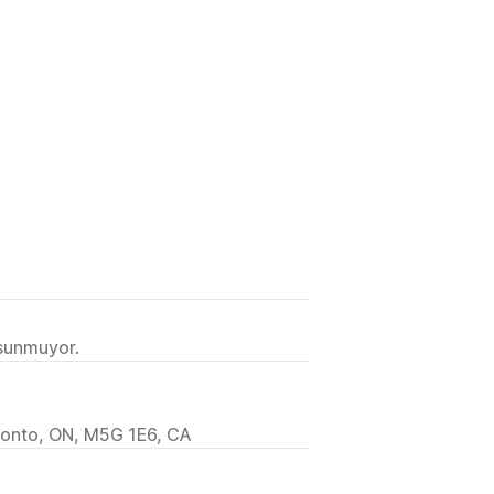
 sunmuyor.
oronto, ON, M5G 1E6, CA