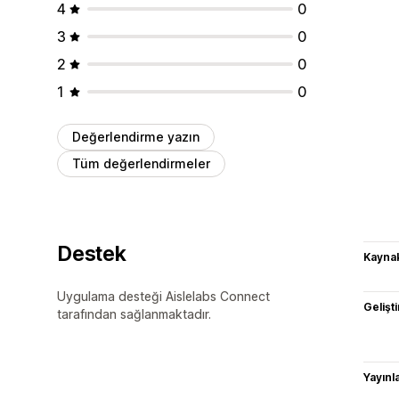
4
0
3
0
2
0
1
0
Değerlendirme yazın
Tüm değerlendirmeler
Destek
Kaynak
Uygulama desteği Aislelabs Connect
Gelişti
tarafından sağlanmaktadır.
Yayın