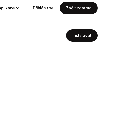
aplikace
Přihlásit se
Začít zdarma
Instalovat