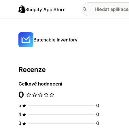
Shopify App Store
Batchable Inventory
Recenze
Celkové hodnocení
0
5
0
4
0
3
0