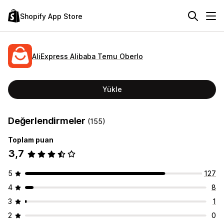
Shopify App Store
AliExpress Alibaba Temu Oberlo
Yükle
Değerlendirmeler
(155)
Toplam puan
3,7
5
127
4
8
3
1
2
0