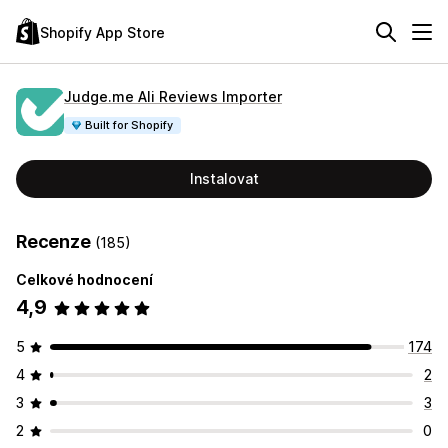
Shopify App Store
Judge.me Ali Reviews Importer
Built for Shopify
Instalovat
Recenze
(185)
Celkové hodnocení
4,9
5
174
4
2
3
3
2
0