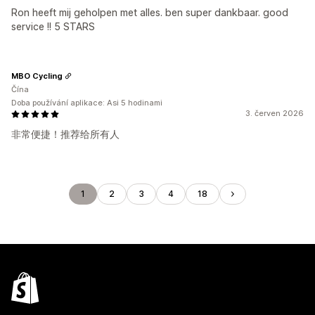
Ron heeft mij geholpen met alles. ben super dankbaar. good
service !! 5 STARS
MBO Cycling
Čína
Doba používání aplikace: Asi 5 hodinami
3. červen 2026
非常便捷！推荐给所有人
1
2
3
4
18