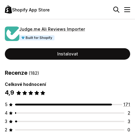
Shopify App Store
Judge.me Ali Reviews Importer
Built for Shopify
Instalovat
Recenze
(182)
Celkové hodnocení
4,9
5
171
4
2
3
3
2
0