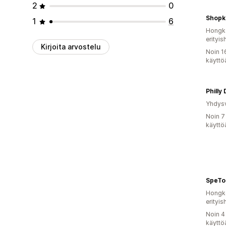
2
0
Shopk
1
6
Hongko
erityis
Kirjoita arvostelu
Noin 1
käyttö
Philly 
Yhdysv
Noin 7
käyttö
SpeTo
Hongko
erityis
Noin 4
käyttö