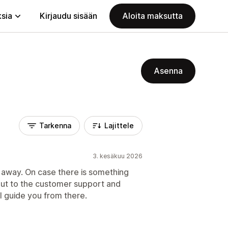
ksia
Kirjaudu sisään
Aloita maksutta
Asenna
Tarkenna
Lajittele
3. kesäkuu 2026
t away. On case there is something
out to the customer support and
l guide you from there.