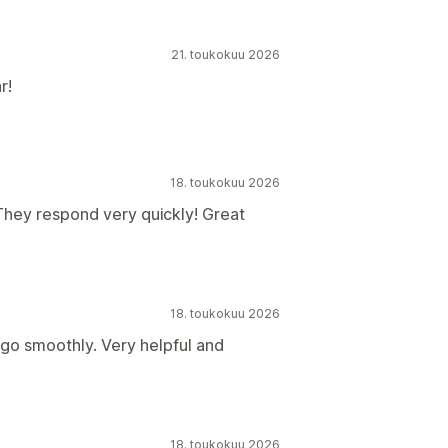
21. toukokuu 2026
r!
18. toukokuu 2026
 They respond very quickly! Great
18. toukokuu 2026
go smoothly. Very helpful and
18. toukokuu 2026