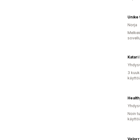
Unike 
Norja
Melkei
sovell
Katari
Yhdysv
3 kuuk
käyttö
Healt
Yhdysv
Noin t
käyttö
Velor