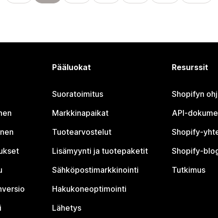
Pääluokat
Resurssit
Suoratoimitus
Shopifyn oh
nen
Markkinapaikat
API-dokume
inen
Tuotearvostelut
Shopify-yht
tukset
Lisämyynti ja tuotepaketit
Shopify-blog
u
Sähköpostimarkkinointi
Tutkimus
nversio
Hakukoneoptimointi
i
Lähetys