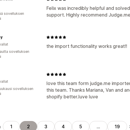
Felix was incredibly helpful and solve
ää sovelluksen
support. Highly recommend Judge.me
ä
ey
allat
the import functionality works great!!
autta sovelluksen
ä
allat
love this team form judge.me importer.
uukausi sovelluksen
this team. Thanks Mariana, Van and an
ä
shopify better.luve luve
n
1
2
3
4
5
…
19