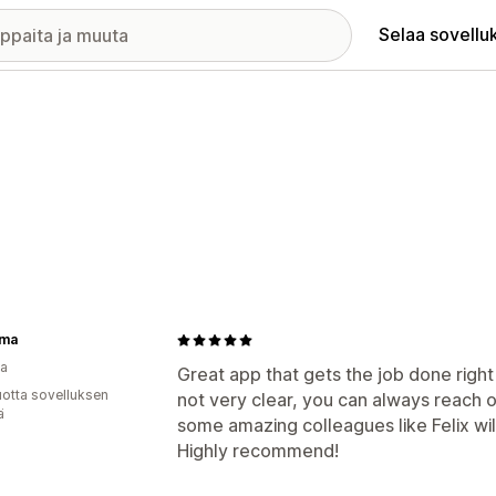
Selaa sovellu
ma
ia
Great app that gets the job done righ
vuotta sovelluksen
not very clear, you can always reach 
ä
some amazing colleagues like Felix wil
Highly recommend!