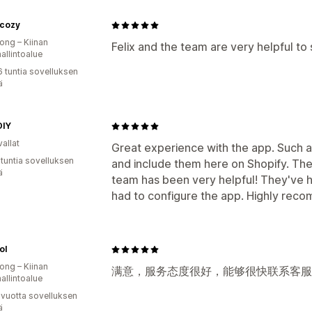
cozy
ng – Kiinan
Felix and the team are very helpful to
hallintoalue
6 tuntia sovelluksen
ä
DIY
allat
Great experience with the app. Such a
 tuntia sovelluksen
and include them here on Shopify. The 
ä
team has been very helpful! They've hel
had to configure the app. Highly rec
ol
ng – Kiinan
满意，服务态度很好，能够很快联系客服
hallintoalue
 vuotta sovelluksen
ä