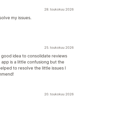
28. toukokuu 2026
 solve my issues.
25. toukokuu 2026
 good idea to consolidate reviews
app is a little confusiong but the
ped to resolve the little issues I
ommend!
20. toukokuu 2026