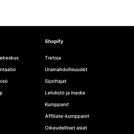
Shopify
jekeskus
Tietoja
ntaatio
Uramahdollisuudet
eisö
Sijoittajat
i
Lehdistö ja media
Kumppanit
Affiliate-kumppanit
Oikeudelliset asiat