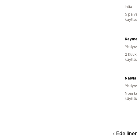
Intia
5 päiv
käyttö
Reym
Yhdysv
2 kuuk
käyttö
Naïvia
Yhdysv
Noin k
käyttö
Edelline