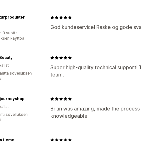
turprodukter
God kundeservice! Raske og gode sva
n 3 vuotta
uksen käyttöä
 Beauty
allat
Super high-quality technical support!
autta sovelluksen
team.
ä
hjourneyshop
allat
Brian was amazing, made the process 
unti sovelluksen
knowledgeable
ä
ra Home