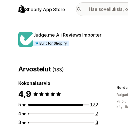
Shopify App Store
Judge.me Ali Reviews Importer
Built for Shopify
Arvostelut
(183)
Kokonaisarvio
Norda
4,9
Bulgar
Yli 2 
5
172
käyttö
4
2
3
3