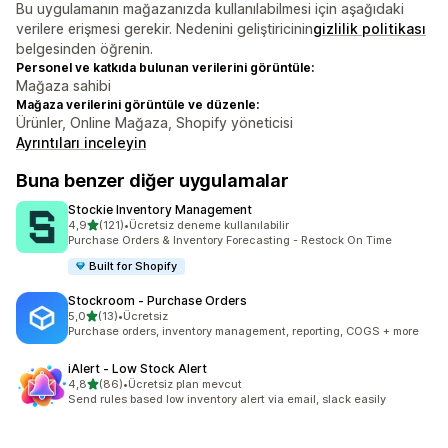
Bu uygulamanın mağazanızda kullanılabilmesi için aşağıdaki
verilere erişmesi gerekir. Nedenini geliştiricinin
gizlilik politikası
belgesinden öğrenin.
Personel ve katkıda bulunan verilerini görüntüle:
Mağaza sahibi
Mağaza verilerini görüntüle ve düzenle:
Ürünler, Online Mağaza, Shopify yöneticisi
Ayrıntıları inceleyin
Buna benzer diğer uygulamalar
Stockie Inventory Management
5 yıldız üzerinden
4,9
(121)
•
Ücretsiz deneme kullanılabilir
toplam 121 değerlendirme
Purchase Orders & Inventory Forecasting - Restock On Time
Built for Shopify
Stockroom ‑ Purchase Orders
5 yıldız üzerinden
5,0
(13)
•
Ücretsiz
toplam 13 değerlendirme
Purchase orders, inventory management, reporting, COGS + more
iAlert ‑ Low Stock Alert
5 yıldız üzerinden
4,8
(86)
•
Ücretsiz plan mevcut
toplam 86 değerlendirme
Send rules based low inventory alert via email, slack easily