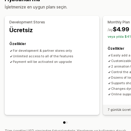
Özelleştirme
Analiz
İşletmenize en uygun planı seçin.
Uyarı ayarları
Bildirim şablonları
Bildirim düğmesi
Stok sayacı
Development Stores
Monthly Plan
$4.99
Ücretsiz
Analizler ve raporlama
/ay
veya yılda $41
Müşteri talebi
Envanter raporları
Envanter takibi
Özellikler
Özellikler
For development & partner stores only
Easily add a
Unlimited access to all of the features
Customizable
Payment will be activated on upgrade
2 animation 
Control the 
Dozens of l
Supports sho
Changes dyn
Online suppo
7 günlük ücre
Tüm ücretler USD cinsinden faturalandırılır. Yinelenen ve kullanıma dayalı