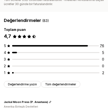
ücretler 30 günde bir faturalandırılır.
Değerlendirmeler
(83)
Toplam puan
4,7
5
76
4
5
3
0
2
0
1
2
Değerlendirme yazın
Tüm değerlendirmeler
Jackal Moon Press (P. Anastasia)
Amerika Birleşik Devletleri