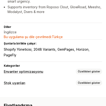
smart urgency.
Supports inventory from Roposo Clout, GlowRoad, Meesho,
Modalyst, Dsers & more
Diller
İngilizce
Bu uygulama şu dile çevrilmedi:Türkçe
Şunlarla birlikte çalışır:
Shopify Yöneticisi
2048 Variants
GemPages
Horizon
PageFly
Kategoriler
Envanter optimizasyonu
Özellikleri göster
Envanter yönetimi
Stok uyarıları
Özellikleri göster
Envanter takibi
Gerçek zamanlı güncellemeler
Bildirimler
Bildirimler ve analizler
Düşük stok
Ön siparişler
Stokta yok
Düşük stok uyarıları
Stokta yok bildirimleri
Analizler
Fiyatlandırma