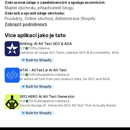
Zobrazovat údaje o zaměstnancích a spolupracovnících:
Majitel obchodu, přispěvatelé blogu
Zobrazit a upravit údaje obchodu:
Produkty, Online obchod, Administrace Shopify
Zobrazit podrobnosti
Více aplikací jako je tato
AltKing: AI Alt Text SEO & ADA
z 5 hvězd
5,0
(125)
•
Zdarma
Celkový počet recenzí: 125
Optimize all image ALT Texts, improve SEO & Accessibility: ADA
Built for Shopify
ATAI ‑ AltText.ai AI Alt Text
z 5 hvězd
4,5
(135)
•
Bezplatná instalace
Celkový počet recenzí: 135
AI writes alt text from your product data, for SEO and ADA.
Built for Shopify
SEO HERO AI Alt Text Generator
z 5 hvězd
4,9
(157)
•
Bezplatná instalace
Celkový počet recenzí: 157
Secret Recipe AI: Generate SEO Alt Text That Actually Ranks
Built for Shopify