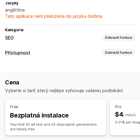
Jazyky
angličtina
Tato aplikace není přeložena do jazyka čeština
Kategorie
SEO
Zobrazit funkce
Nástroje SEO
Přístupnost
Zobrazit funkce
Alternativní text
Pojmenování souborů
Hromadné úpravy
Typy dodržování předpisů
Generování pomocí umělé inteligence
Místní SEO
ADA
AODA
EAA
WCAG
Optimalizace obrázků
Optimalizace rychlosti
Cena
Optimalizace obsahu
Automatizace
Nástroje pro přístupnost
Vyberte si tarif, který nejlépe vyhovuje vašemu podnikání.
Alternativní text
SEO
Využívající umělou inteligenci
Sledování výkonu
Skóre SEO
Audity
Užitečné informace a tipy
Analytika
Free
Pro
Sledování pořadí
Návštěvnost webu
$4
Bezplatná instalace
/ měsíc
0.01$ per ima
Your first 25 alt text and 25 description generations
are totally free