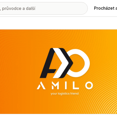
Procházet 
ie propagovaných obrázků