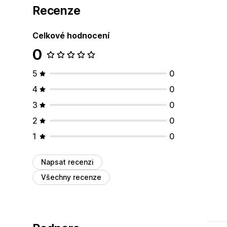
Recenze
Celkové hodnocení
0
5
0
4
0
3
0
2
0
1
0
Napsat recenzi
Všechny recenze