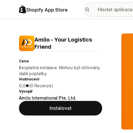
Shopify App Store
Galer
Amilo ‑ Your Logistics
Friend
Cena
Bezplatná instalace. Mohou být účtovány
další poplatky.
Hodnocení
0,0
(0 Recenze)
Vývojář
Amilo International Pte. Ltd.
Instalovat