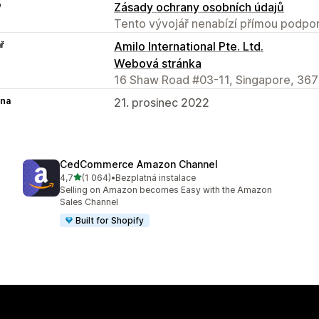
e
Zásady ochrany osobních údajů
Tento vývojář nenabízí přímou podpor
ř
Amilo International Pte. Ltd.
Webová stránka
16 Shaw Road #03-11, Singapore, 36
na
21. prosinec 2022
CedCommerce Amazon Channel
z 5 hvězd
4,7
(1 064)
•
Bezplatná instalace
Celkový počet recenzí: 1064
Selling on Amazon becomes Easy with the Amazon
Sales Channel
Built for Shopify