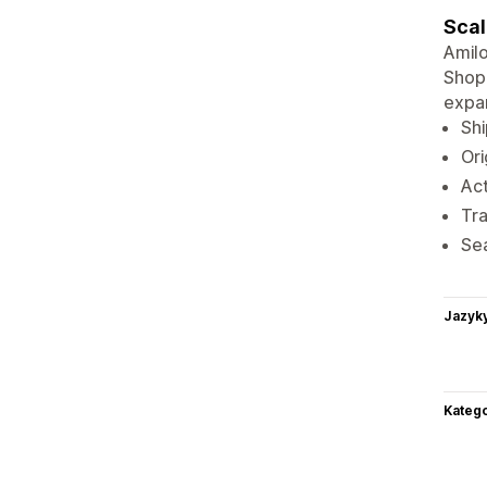
Scal
Amilo
Shopi
expan
Shi
Ori
Act
Tra
Sea
Jazyk
Katego