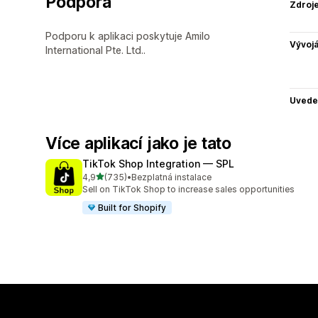
Podpora
Zdroj
Podporu k aplikaci poskytuje Amilo
Vývojá
International Pte. Ltd..
Uvede
Více aplikací jako je tato
TikTok Shop Integration — SPL
z 5 hvězd
4,9
(735)
•
Bezplatná instalace
Celkový počet recenzí: 735
Sell on TikTok Shop to increase sales opportunities
Built for Shopify