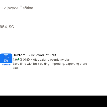
u v jazyce Čeština.
7954, SG
Hextom: Bulk Product Edit
z 5 hvězd
4,9
(1 018)
•
K dispozici je bezplatný plán
Celkový počet recenzí: 1018
Save time with bulk editing, importing, exporting store
data