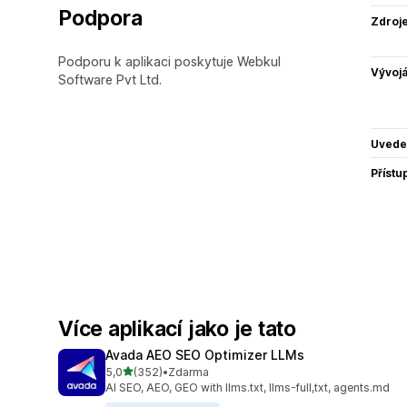
Podpora
Zdroj
Podporu k aplikaci poskytuje Webkul
Vývojá
Software Pvt Ltd.
Uvede
Přístu
Více aplikací jako je tato
Avada AEO SEO Optimizer LLMs
z 5 hvězd
5,0
(352)
•
Zdarma
Celkový počet recenzí: 352
AI SEO, AEO, GEO with llms.txt, llms-full,txt, agents.md