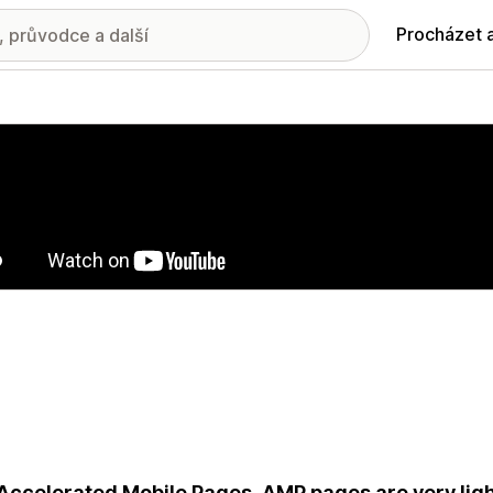
Procházet 
ie propagovaných obrázků
Accelerated Mobile Pages. AMP pages are very lig