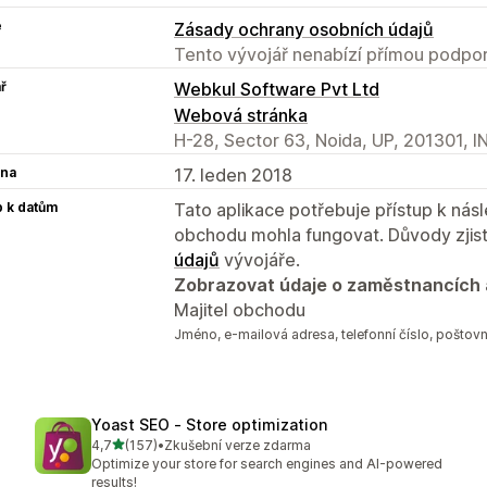
e
Zásady ochrany osobních údajů
Tento vývojář nenabízí přímou podpor
ř
Webkul Software Pvt Ltd
Webová stránka
H-28, Sector 63, Noida, UP, 201301, I
na
17. leden 2018
p k datům
Tato aplikace potřebuje přístup k ná
obchodu mohla fungovat. Důvody zjist
údajů
vývojáře.
Zobrazovat údaje o zaměstnancích 
Majitel obchodu
Jméno, e‑mailová adresa, telefonní číslo, poštovn
Yoast SEO ‑ Store optimization
z 5 hvězd
4,7
(157)
•
Zkušební verze zdarma
Celkový počet recenzí: 157
Optimize your store for search engines and AI-powered
results!