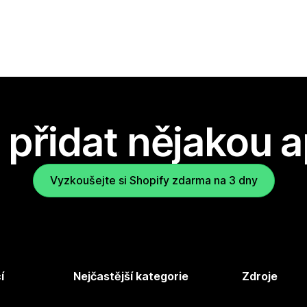
přidat nějakou a
Vyzkoušejte si Shopify zdarma na 3 dny
í
Nejčastější kategorie
Zdroje