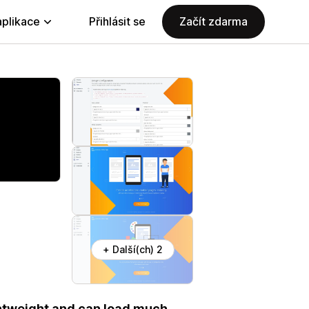
aplikace
Přihlásit se
Začít zdarma
+ Další(ch) 2
htweight and can load much