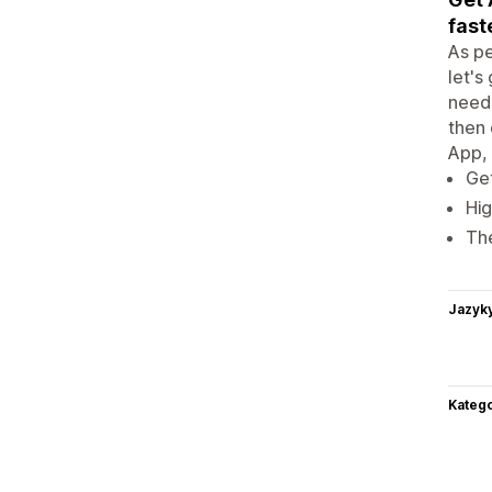
fast
As pe
let's
need 
then 
App, 
Get
Hi
Th
Jazyk
Katego