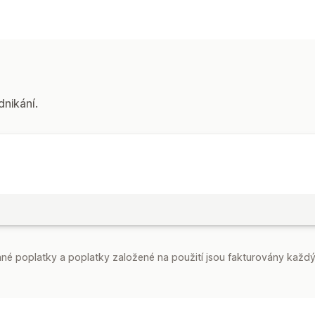
Sledování výkonu
Analytika
Analýza rychlosti
dnikání.
é poplatky a poplatky založené na použití jsou fakturovány každý