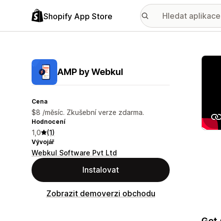
Shopify App Store
Galer
AMP by Webkul
Cena
$8 /měsíc. Zkušební verze zdarma.
Hodnocení
1,0
(1)
Vývojář
Webkul Software Pvt Ltd
Instalovat
Zobrazit demoverzi obchodu
Get 