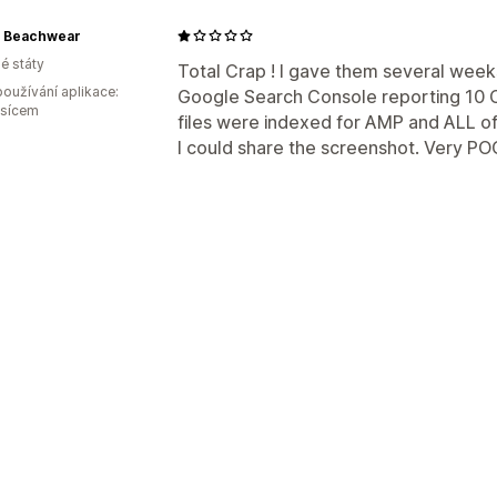
 Beachwear
é státy
Total Crap ! I gave them several weeks
oužívání aplikace:
Google Search Console reporting 10 Cri
ěsícem
files were indexed for AMP and ALL of
I could share the screenshot. Very P