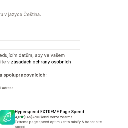
u v jazyce Čeština.
N
sledujícím datům, aby ve vašem
íte v
zásadách ochrany osobních
a spolupracovnících:
í adresa
Hyperspeed EXTREME Page Speed
z 5 hvězd
4,8
(145)
•
Zkušební verze zdarma
Celkový počet recenzí: 145
Extreme page speed optimizer to minify & boost site
speed