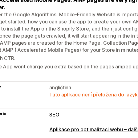
er.
r the Google Algorithms, Mobile-Friendly Website is importa
 get started, how you can use the app to create your own A
to install the App on the Shopify Store, and then just confi
once the page gets crawled, it will start appearing in the in
AMP pages are created for the Home Page, Collection Page
 AMP ( Accelerated Mobile Pages) for your Store in minute
gh CTR.
e App wont charge you extra based on the pages amped up
y
angličtina
Tato aplikace není přeložena do jazyk
rie
SEO
Nástroje SEO
Aplikace pro optimalizaci webu – dalš
Optimalizace rychlosti