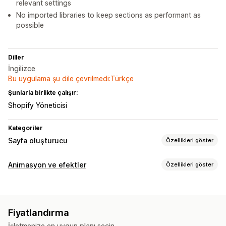
relevant settings
No imported libraries to keep sections as performant as
possible
Diller
İngilizce
Bu uygulama şu dile çevrilmedi:Türkçe
Şunlarla birlikte çalışır:
Shopify Yöneticisi
Kategoriler
Sayfa oluşturucu
Özellikleri göster
Sayfa türleri
Animasyon ve efektler
Özellikleri göster
Açılış sayfaları
Ana sayfalar
Ürün sayfaları
Koleksiyonlar
Özelleştirme
Çok yakında sayfaları
Bloglar
İletişim sayfaları
3B animasyonlar
Animasyon kontrolü
Arka planlar
Hakkımızda sayfaları
Sepet sayfaları
404 sayfaları
Fiyatlandırma
Özel animasyonlar
Etkileşimli analizler
Renk
Görseller
Basın sayfaları
Kariyer sayfaları
Fiyatlandırma sayfaları
İşletmenize en uygun planı seçin.