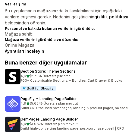
Veri erişimi
Bu uygulamanın mağazanızda kullanılabilmesi için aşağıdaki
verilere erişmesi gerekir. Nedenini geliştiricinin
gizlilik politikası
belgesinden öğrenin.
Personel ve katkıda bulunan verilerini görüntüle:
Mağaza sahibi
Mağaza verilerini görüntüle ve düzenle:
Online Mağaza
Ayrıntıları inceleyin
Buna benzer diğer uygulamalar
Section Store: Theme Sections
5 yıldız üzerinden
4,9
(2.716)
•
Ücretsiz yükleme
toplam 2716 değerlendirme
700+ Customisable Sections. + Bundles, Cart Drawer & Blocks
Built for Shopify
PageFly ✦ Landing Page Builder
5 yıldız üzerinden
4,9
(5.654)
•
Ücretsiz plan mevcut
toplam 5654 değerlendirme
Build CRO-focused homepages, landing & product pages, no code
GemPages Landing Page Builder
5 yıldız üzerinden
4,9
(3.967)
•
Ücretsiz plan mevcut
toplam 3967 değerlendirme
Build high-converting landing page, post-purchase upsell | CRO