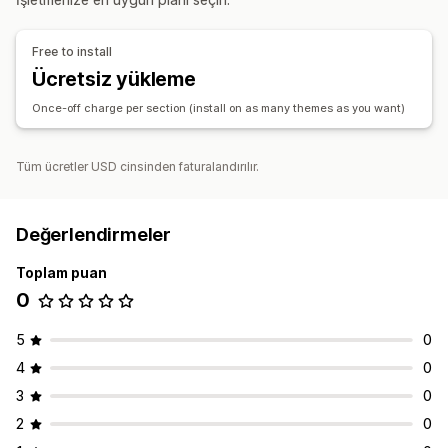
Mobil duyarlı
Tema bölümleri
Özel sayfalar
Sayfaları yönetme
Free to install
Düzenleyici aracı
Şablonlar
Mobil duyarlı
Ücretsiz yükleme
Once-off charge per section (install on as many themes as you want)
Tüm ücretler USD cinsinden faturalandırılır.
Değerlendirmeler
Toplam puan
0
5
0
4
0
3
0
2
0