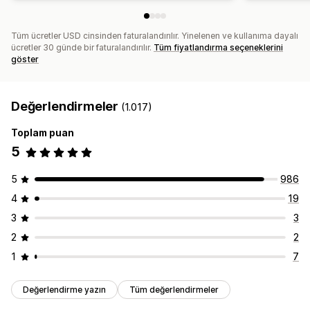
Tüm ücretler USD cinsinden faturalandırılır. Yinelenen ve kullanıma dayalı
ücretler 30 günde bir faturalandırılır.
Tüm fiyatlandırma seçeneklerini
göster
Değerlendirmeler
(1.017)
Toplam puan
5
5
986
4
19
3
3
2
2
1
7
Değerlendirme yazın
Tüm değerlendirmeler