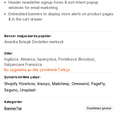
Header newsletter signup forms & exit-intent popup
windows for email marketing.
Embedded banners to display store alerts on product pages
& in the cart drawer.
Benzer mağazalarda popüler
Amerika Birleşik Devletleri merkezli
Diller
İngilizce, Almanca, İspanyolca, Portekizce (Brezilya),
İtalyancave Fransızca
Bu uygulama şu dile çevrilmedi:Türkçe
Şunlarla birlikte çalışır:
Shopify Yöneticisi
klaviyo
Mailchimp
Omnisend
PageFly
Seguno
Unsplash
Kategoriler
Banner’lar
Özellikleri göster