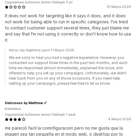
Uygulamayı kullanma süresi:Yaklaşık 3 yıl
10 Mayıs 2026
It does not work for targeting like it says it does, and it does
not work for being able to run in specific categories. I've tried
to contact customer support several times, they just blame me
and say that I'm not using it correctly or don't know how to use
it.
Attrac (by AppHero) yanıt 11 Mayıs 2026
We are sorry to hear you had a negative experience. However, you
contacted our support three times in the past two months, and each
time we responded almost immediately, explained the issue, and
offered to help you set up your campaigns. Unfortunately, we didn’t
hear back from you on any of those occasions. If you need help
setting up your campaigns, please feel free to let us know.
Deliciosso by Matthew
Kolombiya
Uygulamayı kullanma süresi:Yaklaşık 1 saat
4 Mayıs 2026
me pareció facil la comnfiguracion pero no me gusta que la
imagen sea tan pequeña en el modo web, o desktop por lo