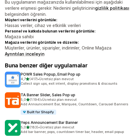
Bu uygulamanın mağazanızda kullanılabilmesi için aşağıdaki
verilere erişmesi gerekir. Nedenini geliştiricinin
gizlilik politikası
belgesinden öğrenin.
Müşteri verilerini görüntüle:
Hassas veriler, cihaz ve etkinlik verileri
Personel ve katkıda bulunan verilerini görüntüle:
Mağaza sahibi
Mağaza verilerini görüntüle ve düzenle:
Müşteriler, ürünler, siparişler, indirimler, Online Mağaza
Ayrıntıları inceleyin
Buna benzer diğer uygulamalar
POWR Sales Popup, Email Pop up
5 yıldız üzerinden
4,7
(417)
•
Ücretsiz plan mevcut
toplam 417 değerlendirme
Collect sign ups, exit intent, display promotions & discounts
TA Banner Slider, Sales Pop up
5 yıldız üzerinden
5,0
(1.194)
•
Ücretsiz plan mevcut
toplam 1194 değerlendirme
Add Announcement Bar, Marquee, Countdown, Carousel Banners
Built for Shopify
Yeps Announcement Bar Banner
5 yıldız üzerinden
5,0
(183)
•
Ücretsiz plan mevcut
toplam 183 değerlendirme
Add bar banner, pops, countdown timer bar, header, email popup