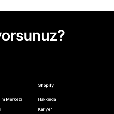
yorsunuz?
Shopify
dım Merkezi
Hakkında
i
Kariyer