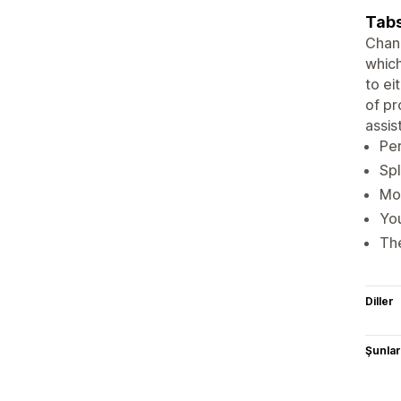
Tabs
Chang
which
to ei
of pr
assis
Per
Spl
Mob
You
The
Diller
Şunlarl