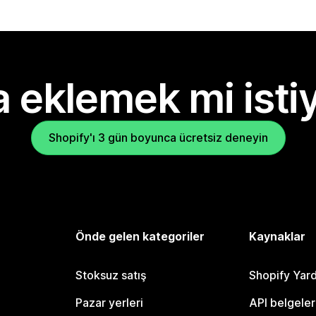
 eklemek mi isti
Shopify'ı 3 gün boyunca ücretsiz deneyin
Önde gelen kategoriler
Kaynaklar
Stoksuz satış
Shopify Yar
Pazar yerleri
API belgeler