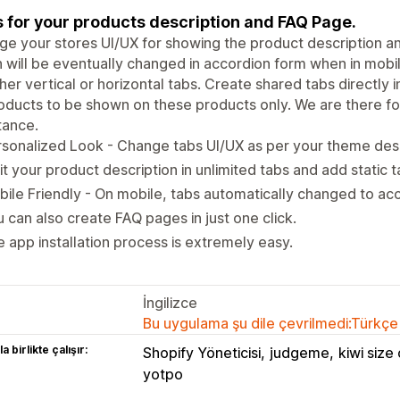
 for your products description and FAQ Page.
e your stores UI/UX for showing the product description an
 will be eventually changed in accordion form when in mobi
ther vertical or horizontal tabs. Create shared tabs directly
oducts to be shown on these products only. We are there fo
tance.
sonalized Look - Change tabs UI/UX as per your theme des
it your product description in unlimited tabs and add static t
ile Friendly - On mobile, tabs automatically changed to ac
 can also create FAQ pages in just one click.
 app installation process is extremely easy.
İngilizce
Bu uygulama şu dile çevrilmedi:Türkçe
a birlikte çalışır:
Shopify Yöneticisi
judgeme
kiwi size
yotpo