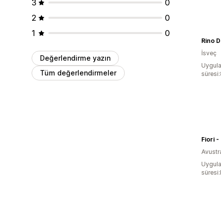
3
0
2
0
1
0
Rino D
İsveç
Değerlendirme yazın
Uygula
Tüm değerlendirmeler
süresi
Avustr
Uygula
süresi