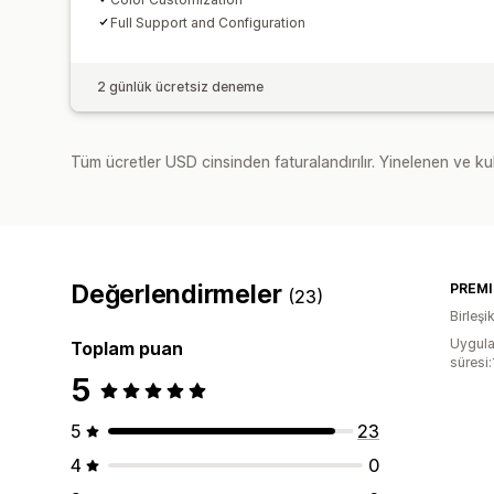
Full Support and Configuration
2 günlük ücretsiz deneme
Tüm ücretler USD cinsinden faturalandırılır. Yinelenen ve kul
Değerlendirmeler
(23)
Birleşik
Uygula
Toplam puan
süresi
5
5
23
4
0