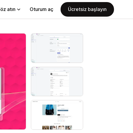
öz atın
Oturum aç
Ücretsiz başlayın