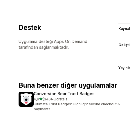
Destek
Kaynak
Uygulama desteği Apps On Demand
Gelişti
tarafından sağlanmaktadır.
Yayın
Buna benzer diğer uygulamalar
Conversion Bear Trust Badges
5 yıldız üzerinden
4,9
(346)
•
Ücretsiz
toplam 346 değerlendirme
Ultimate Trust Badges: Highlight secure checkout &
payments