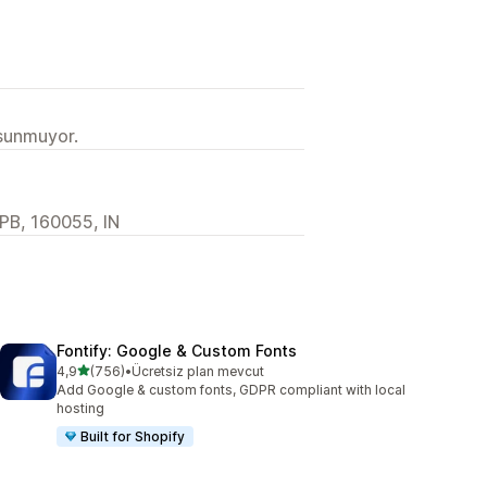
 sunmuyor.
 PB, 160055, IN
Fontify: Google & Custom Fonts
5 yıldız üzerinden
4,9
(756)
•
Ücretsiz plan mevcut
toplam 756 değerlendirme
Add Google & custom fonts, GDPR compliant with local
hosting
Built for Shopify