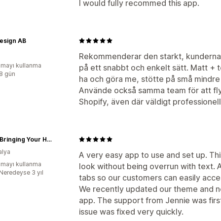
I would fully recommed this app.
esign AB
Rekommenderar den starkt, kunderna f
mayı kullanma
på ett snabbt och enkelt sätt. Matt + t
:8 gün
ha och göra me, stötte på små mindre
Använde också samma team för att flytt
Shopify, även där väldigt professionell
Fiori - Bringing Your Home To Life
alya
A very easy app to use and set up. Th
mayı kullanma
look without being overrun with text. Al
:Neredeyse 3 yıl
tabs so our customers can easily acces
We recently updated our theme and n
app. The support from Jennie was first
issue was fixed very quickly.