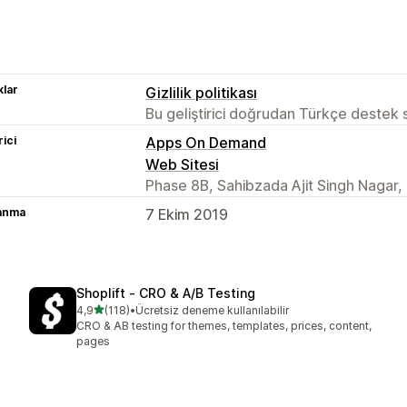
lar
Gizlilik politikası
Bu geliştirici doğrudan Türkçe destek
rici
Apps On Demand
Web Sitesi
Phase 8B, Sahibzada Ajit Singh Nagar,
lanma
7 Ekim 2019
Shoplift ‑ CRO & A/B Testing
5 yıldız üzerinden
4,9
(118)
•
Ücretsiz deneme kullanılabilir
toplam 118 değerlendirme
CRO & AB testing for themes, templates, prices, content,
pages