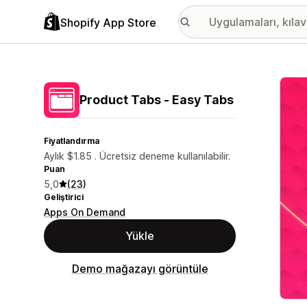
Shopify App Store
Öne ç
Product Tabs ‑ Easy Tabs
Fiyatlandırma
Aylık $1.85 . Ücretsiz deneme kullanılabilir.
Puan
5,0
(23)
Geliştirici
Apps On Demand
Yükle
Demo mağazayı görüntüle