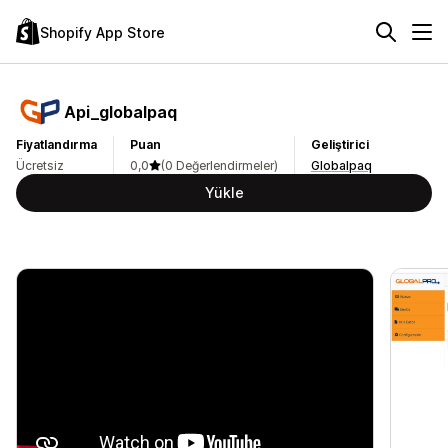
Shopify App Store
Api_globalpaq
Fiyatlandırma
Puan
Geliştirici
Ücretsiz
0,0
(0 Değerlendirmeler)
Globalpaq
Yükle