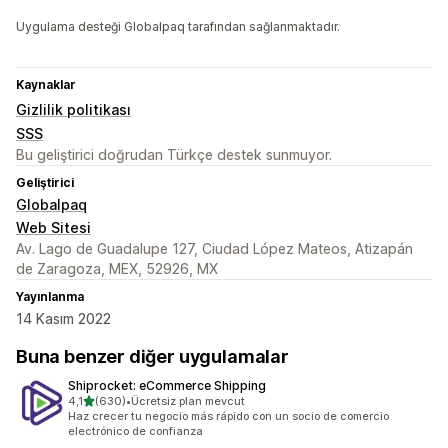
Uygulama desteği Globalpaq tarafından sağlanmaktadır.
Kaynaklar
Gizlilik politikası
SSS
Bu geliştirici doğrudan Türkçe destek sunmuyor.
Geliştirici
Globalpaq
Web Sitesi
Av. Lago de Guadalupe 127, Ciudad López Mateos, Atizapán
de Zaragoza, MEX, 52926, MX
Yayınlanma
14 Kasım 2022
Buna benzer diğer uygulamalar
Shiprocket: eCommerce Shipping
5 yıldız üzerinden
4,1
(630)
•
Ücretsiz plan mevcut
toplam 630 değerlendirme
Haz crecer tu negocio más rápido con un socio de comercio
electrónico de confianza