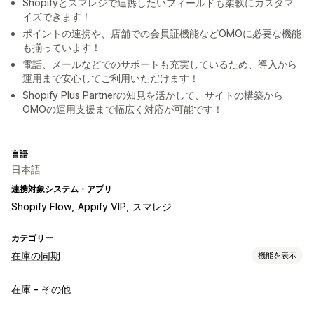
Shopifyとスマレジで連携したいフィールドも柔軟にカスタマ
イズできます！
ポイントの連携や、店舗での会員証機能などOMOに必要な機能
も揃っています！
電話、メールなどでのサポートも充実しているため、導入から
運用まで安心してご利用いただけます！
Shopify Plus Partnerの知見を活かして、サイトの構築から
OMOの運用支援まで幅広く対応が可能です！
言語
日本語
連携対象システム・アプリ
Shopify Flow
Appify VIP
スマレジ
カテゴリー
在庫の同期
機能を表示
同期タイプ
在庫 - その他
注文
バーコード
自動