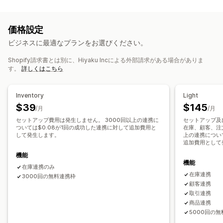
通知とレポート
メールアラート
履歴レポート
詳細ログ
価格設定
ビジネスに最適なプランをお選びください。
Shopify請求書とは別に、Hiyaku Incによる外部請求がある場合がありま
す。
詳しくはこちら
Inventory
Light
$39
$145
/月
/月
セットアップ費用は発生しません。 3000回以上の連携に
セットアップ及
ついては$0.08が1回の成功した連携に対して追加費用と
在庫、顧客、注
して発生します。
上の連携につい
追加費用として
機能
機能
在庫連携のみ
在庫連携
3000回の無料連携枠
顧客連携
取引連携
商品連携
5000回の