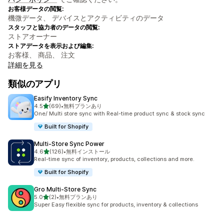
お客様データの閲覧:
機微データ、 デバイスとアクティビティのデータ
スタッフと協力者のデータの閲覧:
ストアオーナー
ストアデータを表示および編集:
お客様、 商品、 注文
詳細を見る
類似のアプリ
Easify Inventory Sync
5つ星中
4.5
(69)
•
無料プランあり
合計レビュー数：69件
One/ Multi store sync with Real-time product sync & stock sync
Built for Shopify
Multi‑Store Sync Power
5つ星中
4.6
(126)
•
無料インストール
合計レビュー数：126件
Real-time sync of inventory, products, collections and more.
Built for Shopify
Gro Multi‑Store Sync
5つ星中
5.0
(2)
•
無料プランあり
合計レビュー数：2件
Super Easy flexible sync for products, inventory & collections