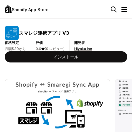
Shopify App Store
スマレジ連携アプリ V3
価格設定
評価
開発者
月額$39から
0.0
(0 レビュー)
Hiyaku Inc
インストール