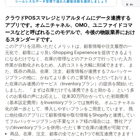
クラウドPOSスマレジとリアルタイムにデータ連携する
アプリです。オムニチャネル、OMO、ユニファイドコマ
ースなどと呼ばれるこのモデルで、今後の物販業界におけ
るスタンダードです。
このアプリを活用いただくメリットは、顧客情報や注文履歴の一
元化で、顧客により良いShopping Experienceを提供できるよう
になるだけでなく、在庫の管理などのアナログで行っていた入力
作業が自動化されるため、人的コストを大幅に削減できます。 ま
た、既存の商品、在庫、注文、顧客情報が連携するフルパッケー
ジプランの他に、かねてより多くのご要望をいただいておりまし
た在庫のみ連携のサービス（Inventoryプラン）の提供を開始いた
しました。 「まずは在庫だけでも連携できると助かる」 という多
くのお客様の声にお応えし、従来30万円かかっていた初期費用
（基本設定費用）をInventoryプランでは無料化。 オムニチャネル
化の第一歩として、導入しやすいプランをご用意しています。 既
に他社様のアプリにて顧客情報や取引情報をShopifyと連携してい
てフルパッケージプランが不要なストア様の場合には、弊社アプ
リのInventoryプランを併用いただく事で在庫の連携が可能です。
商品、在庫、注文、顧客の全てがこれ1つで相互連携できます！