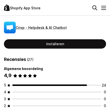
Shopify App Store
Crisp ‑ Helpdesk & AI Chatbot
Installeren
Recensies
(27)
Algemene beoordeling
4,9
5
24
4
0
3
0
2
0