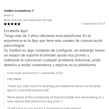
Gelden Cosmeticos
Mexico
Meer dan een jaar gebruiken de app
7 september 2023
Excelente App!
Tengo más de 2 años utilizando esta plataforma. En mi
experiencia es la App que tiene más canales de comunicación
para integrar.
Su chatbot es algo complejo de configurar, sin embargo tienen
un equipo de soporte te brindan ayuda muy pronto y
realmente te solucionan cualquier problema. Adicional, están
abiertos a recibir comentarios y mejoras en su plataforma
Crisp heeft geantwoord 11 september 2023
Hey there!
Thank you very much for sharing your feedback about our Shopify
app for customer service 🙏🏼
We're aware of the complexity of the bot builder and are working on a
new version that will be live very soon :)
I'll get back to you once it's available for beta testing.