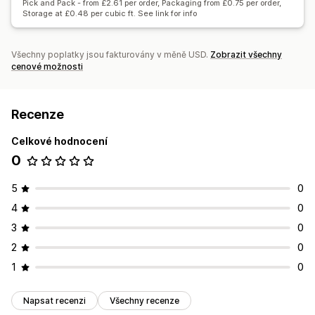
Pick and Pack - from £2.61 per order, Packaging from £0.75 per order,
Storage at £0.48 per cubic ft. See link for info
Všechny poplatky jsou fakturovány v měně USD.
Zobrazit všechny
cenové možnosti
Recenze
Celkové hodnocení
0
5
0
4
0
3
0
2
0
1
0
Napsat recenzi
Všechny recenze