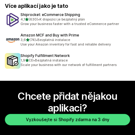
Více aplikací jako je tato
Shiprocket: eCommerce Shipping
z 5 hvězd
4,1
(630)
•
K dispozici je bezplatný plán
Celkový počet recenzí: 630
Grow your business faster with a trusted eCommerce partner
Amazon MCF and Buy with Prime
z 5 hvězd
3,6
(74)
•
Bezplatná instalace
Celkový počet recenzí: 74
Use your Amazon inventory for fast and reliable delivery
Shopify Fulfillment Network
z 5 hvězd
1,9
(3)
•
Bezplatná instalace
Celkový počet recenzí: 3
Scale your business with our network of fulfillment partners
Chcete přidat nějakou
aplikaci?
Vyzkoušejte si Shopify zdarma na 3 dny