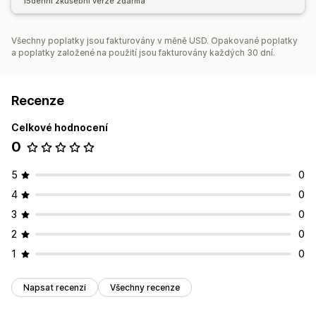
15denní zkušební verze zdarma
Všechny poplatky jsou fakturovány v měně USD. Opakované poplatky
a poplatky založené na použití jsou fakturovány každých 30 dní.
Recenze
Celkové hodnocení
0
5
0
4
0
3
0
2
0
1
0
Napsat recenzi
Všechny recenze