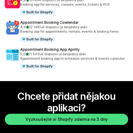
4,9
(514)
•
K dispozici je bezplatný plán
Celkový počet recenzí: 514
Booking app for services, classes, events, tickets & POS
Built for Shopify
Appointment Booking Cowlendar
z 5 hvězd
4,9
(2 148)
•
K dispozici je bezplatný plán
Celkový počet recenzí: 2148
Booking app for appointments, rentals, events & booking forms.
Built for Shopify
Appointment Booking App Apntly
z 5 hvězd
5,0
(1 541)
•
K dispozici je bezplatný plán
Celkový počet recenzí: 1541
Appointment booking app to schedule services & events calendar
Built for Shopify
Chcete přidat nějakou
aplikaci?
Vyzkoušejte si Shopify zdarma na 3 dny