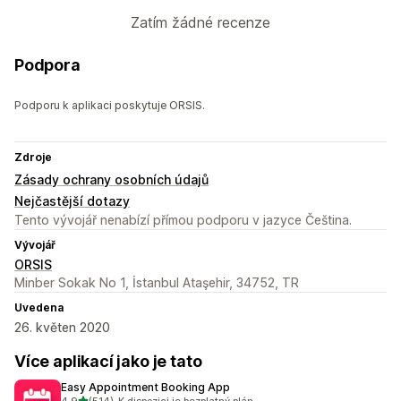
Zatím žádné recenze
Podpora
Podporu k aplikaci poskytuje ORSIS.
Zdroje
Zásady ochrany osobních údajů
Nejčastější dotazy
Tento vývojář nenabízí přímou podporu v jazyce Čeština.
Vývojář
ORSIS
Minber Sokak No 1, İstanbul Ataşehir, 34752, TR
Uvedena
26. květen 2020
Více aplikací jako je tato
Easy Appointment Booking App
z 5 hvězd