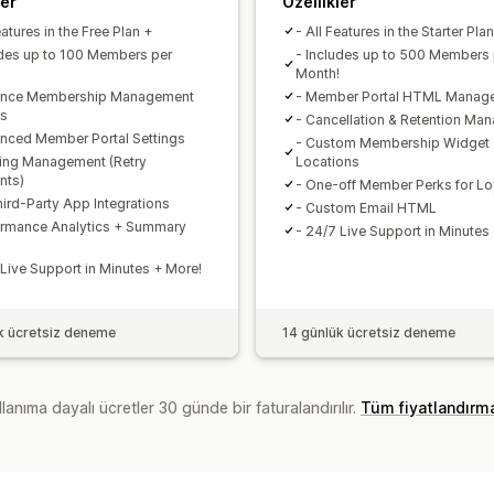
ler
Özellikler
eatures in the Free Plan +
- All Features in the Starter Pla
udes up to 100 Members per
- Includes up to 500 Members 
Month!
ance Membership Management
- Member Portal HTML Manag
ns
- Cancellation & Retention Ma
nced Member Portal Settings
- Custom Membership Widget
ing Management (Retry
Locations
nts)
- One-off Member Perks for Lo
hird-Party App Integrations
- Custom Email HTML
ormance Analytics + Summary
- 24/7 Live Support in Minutes
 Live Support in Minutes + More!
k ücretsiz deneme
14 günlük ücretsiz deneme
lanıma dayalı ücretler 30 günde bir faturalandırılır.
Tüm fiyatlandırm