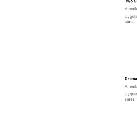
Two G
Amerika
Uygula
süresi
Drama
Amerika
Uygula
süresi