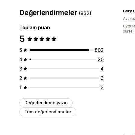
Değerlendirmeler
Fairy 
(832)
Avustr
Uygula
Toplam puan
süresi
5
5
802
4
20
3
4
2
3
1
3
Değerlendirme yazın
Tüm değerlendirmeler