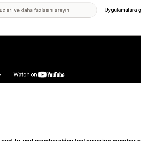
Uygulamalara g
ıkan görsel galerisi
 end-to-end memberships tool covering member pla