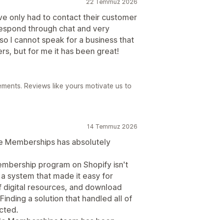
22 Temmuz 2026
have only had to contact their customer
respond through chat and very
s so I cannot speak for a business that
s, but for me it has been great!
ements. Reviews like yours motivate us to
14 Temmuz 2026
tle Memberships has absolutely
embership program on Shopify isn't
d a system that made it easy for
 digital resources, and download
inding a solution that handled all of
cted.