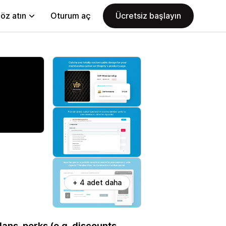
öz atın
Oturum aç
Ücretsiz başlayın
+ 4 adet daha
ns, perks (e.g. discounts,