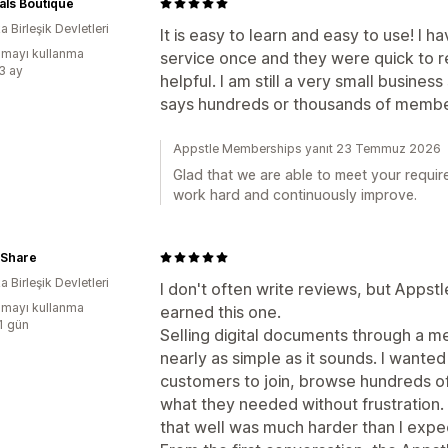
als Boutique
 Birleşik Devletleri
It is easy to learn and easy to use! I 
mayı kullanma
service once and they were quick to 
:3 ay
helpful. I am still a very small busines
says hundreds or thousands of member
Appstle Memberships yanıt 23 Temmuz 2026
Glad that we are able to meet your requir
work hard and continuously improve.
Share
 Birleşik Devletleri
I don't often write reviews, but Apps
mayı kullanma
earned this one.
:1 gün
Selling digital documents through a m
nearly as simple as it sounds. I wante
customers to join, browse hundreds of
what they needed without frustration. F
that well was much harder than I expe