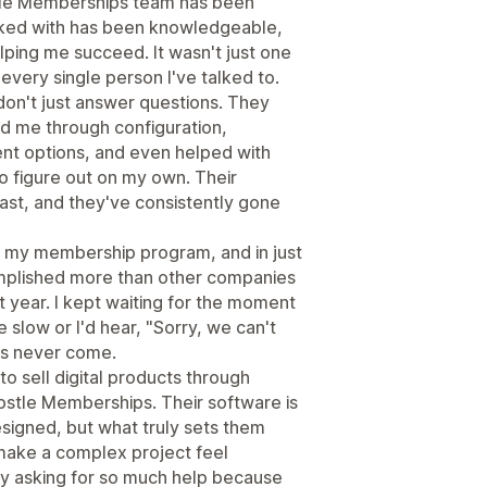
stle Memberships team has been
orked with has been knowledgeable,
elping me succeed. It wasn't just one
every single person I've talked to.
on't just answer questions. They
d me through configuration,
ent options, and even helped with
o figure out on my own. Their
ast, and they've consistently gone
ng my membership program, and in just
mplished more than other companies
 year. I kept waiting for the moment
low or I'd hear, "Sorry, we can't
has never come.
 to sell digital products through
stle Memberships. Their software is
esigned, but what truly sets them
 make a complex project feel
ty asking for so much help because