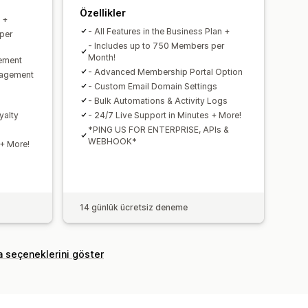
Özellikler
n +
- All Features in the Business Plan +
per
- Includes up to 750 Members per
Month!
ement
- Advanced Membership Portal Option
nagement
- Custom Email Domain Settings
- Bulk Automations & Activity Logs
yalty
- 24/7 Live Support in Minutes + More!
*PING US FOR ENTERPRISE, APIs &
WEBHOOK*
 + More!
14 günlük ücretsiz deneme
a seçeneklerini göster