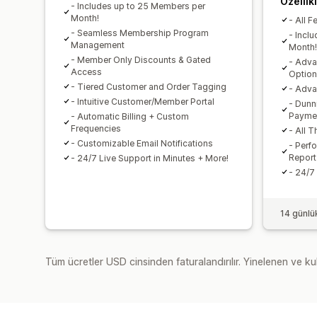
Özellik
- Includes up to 25 Members per
Month!
- All F
- Seamless Membership Program
- Incl
Management
Month!
- Member Only Discounts & Gated
- Adv
Access
Optio
- Tiered Customer and Order Tagging
- Adva
- Intuitive Customer/Member Portal
- Dunn
Payme
- Automatic Billing + Custom
Frequencies
- All T
- Customizable Email Notifications
- Perf
Report
- 24/7 Live Support in Minutes + More!
- 24/7
14 günlü
Tüm ücretler USD cinsinden faturalandırılır. Yinelenen ve kul