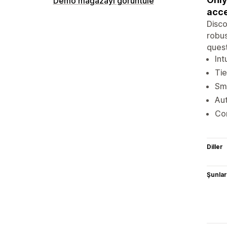
Demo mağazayı görüntüle
acce
Disc
robus
quest
Int
Tie
Sma
Aut
Co
Diller
Şunlarl