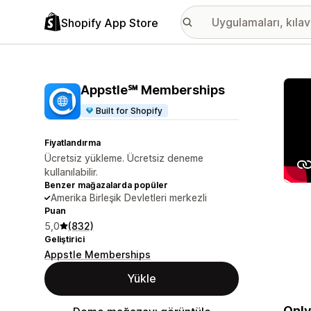
Shopify App Store
Öne ç
Appstle℠ Memberships
Built for Shopify
Fiyatlandırma
Ücretsiz yükleme. Ücretsiz deneme
kullanılabilir.
Benzer mağazalarda popüler
Amerika Birleşik Devletleri merkezli
Puan
5,0
(832)
Geliştirici
Appstle Memberships
Yükle
Only