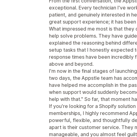
From the first conversation, the App
exceptional. Every technician I've w
patient, and genuinely interested in h
great support experience; it has been 
What impressed me most is that they d
help solve problems. They have guide
explained the reasoning behind differ
setup tasks that I honestly expected t
response times have been incredibly f
above and beyond.
I'm now in the final stages of launchi
two days, the Appstle team has acco
have helped me accomplish in the past
when support would suddenly become s
help with that." So far, that moment 
If you're looking for a Shopify solution
memberships, I highly recommend App
powerful, flexible, and thoughtfully d
apart is their customer service. They
manageable, and you almost feel guil