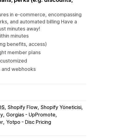
tures in e-commerce, encompassing
ks, and automated billing Have a
ust minutes away!
ithin minutes
ng benefits, access)
right member plans
e customized
s and webhooks
OS
Shopify Flow
Shopify Yöneticisi
cy
Gorgias - UpPromote
er
Yotpo - Disc Pricing