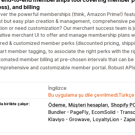
ss), and billing
over the powerful memberships (think, Amazon Prime!) fea
t but easy plan creation & management, comprehensive per
ion or need customization? Our merchant success team is j
uitive merchant UI to offer and manage membership plans w
red & customized member perks (discounted pricing, shippi
rt member tagging, to associate the right perks with the 
omated member billing at pre-chosen intervals that can b
mprehensive and customizable member portal. Robust API
İngilizce
Bu uygulama şu dile çevrilmedi:Türkçe
a birlikte çalışır:
Ödeme
Müşteri hesapları
Shopify P
Bundler - PageFly
EcomSolid - Trans
Klaviyo - Growave
LoyaltyLion - Zapi