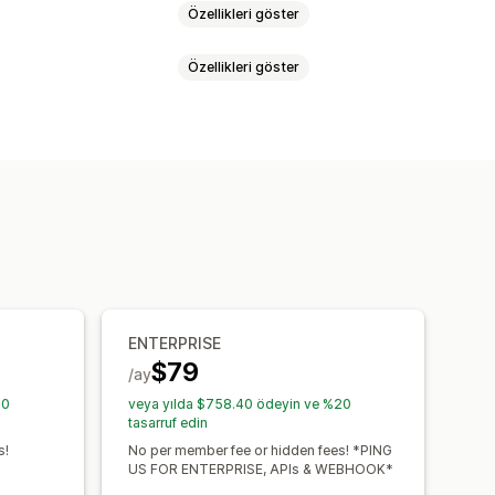
Özellikleri göster
Özellikleri göster
eri
Üyelikler
Hizmetler
sel ürünler
Özel abonelikler
r
Hediye kartı programları
asarruf edin
Sabit fiyatlandırma
neme süreleri
Tek seferlik ödeme
 kartları
POS ödülleri
siz ürünler
Erken erişim
ler
Özel ödüller
ENTERPRISE
$79
/ay
20
veya yılda $758.40 ödeyin ve %20
tasarruf edin
s!
No per member fee or hidden fees! *PING
US FOR ENTERPRISE, APIs & WEBHOOK*