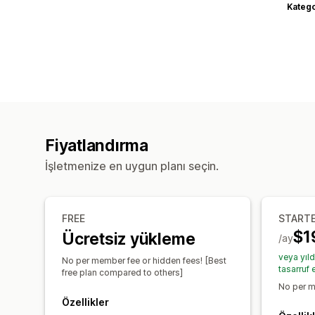
Katego
Fiyatlandırma
İşletmenize en uygun planı seçin.
FREE
START
$1
Ücretsiz yükleme
/ay
veya yıl
No per member fee or hidden fees! [Best
tasarruf 
free plan compared to others]
No per m
Özellikler