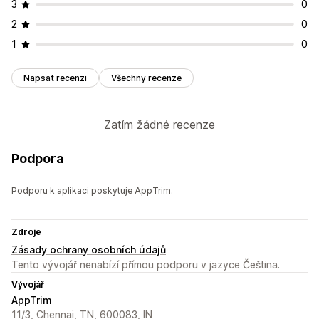
3
0
2
0
1
0
Napsat recenzi
Všechny recenze
Zatím žádné recenze
Podpora
Podporu k aplikaci poskytuje AppTrim.
Zdroje
Zásady ochrany osobních údajů
Tento vývojář nenabízí přímou podporu v jazyce Čeština.
Vývojář
AppTrim
11/3, Chennai, TN, 600083, IN