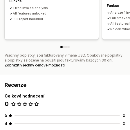
Funkce
Funkce
1 free invoice analysis
Analyze 1 in
All features unlocked
Full breakdo
Full report included
All features
No commitm
Všechny poplatky jsou fakturovány v měně USD. Opakované poplatky
a poplatky založené na použití jsou fakturovány každých 30 dní.
Zobrazit všechny cenové možnosti
Recenze
Celkové hodnocení
0
5
0
4
0