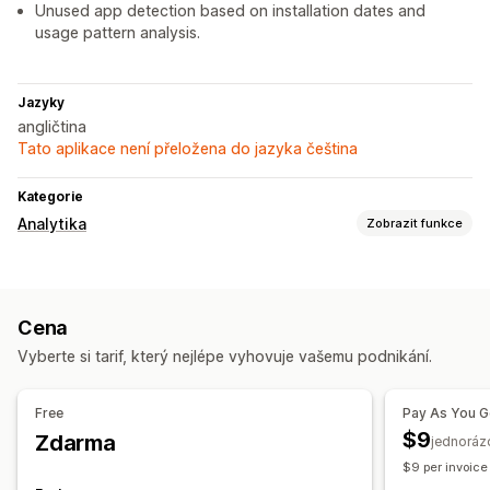
Unused app detection based on installation dates and
usage pattern analysis.
Jazyky
angličtina
Tato aplikace není přeložena do jazyka čeština
Kategorie
Analytika
Zobrazit funkce
Marketing a prodej
Přehledy pomocí AI
Užitečné informace o zisku
Cena
Vizuály a výkazy
Vyberte si tarif, který nejlépe vyhovuje vašemu podnikání.
Panel analytiky
Výkazy pro více obchodů
Srovnávací testy
Historická analýza
Předpovědi
Free
Pay As You 
$9
Zdarma
jednoráz
$9 per invoice