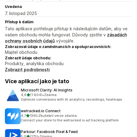
Uvedena
7. listopad 2025
Přístup k datům
Tato aplikace potřebuje přístup k následujícím datům, aby ve
vašem obchodu mohla fungovat. Důvody zjistíte v
zásadách
ochrany osobních údajů
vývojáře.
Zobrazovat údaje o zaměstnancích a spolupracovnících:
Majitel obchodu
Zobrazit údaje obchodu:
Produkty, analytika obchodu
Zobrazit podrobnosti
Více aplikací jako je tato
Microsoft Clarity: AI Insights
z 5 hvězd
4,6
(1 804)
•
Zdarma
Celkový počet recenzí: 1804
Optimize conversions with AI analytics, recordings, heatmaps
wetracked.io Connect
z 5 hvězd
4,7
(99)
•
Zkušební verze zdarma
Celkový počet recenzí: 99
Connect your store to the wetracked.io ad tracking platform
Parkour: Facebook Pixel & Feed
z 5 hvězd
5,0
(175)
•
Zdarma