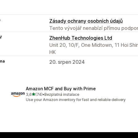
e
Zásady ochrany osobních údajů
Tento vývojář nenabízí přímou podpor
ř
ZhenHub Technologies Ltd
Unit 20, 10/F, One Midtown, 11 Hoi Sh
HK
na
20. srpen 2024
Amazon MCF and Buy with Prime
z 5 hvězd
3,6
(74)
•
Bezplatná instalace
Celkový počet recenzí: 74
Use your Amazon inventory for fast and reliable delivery