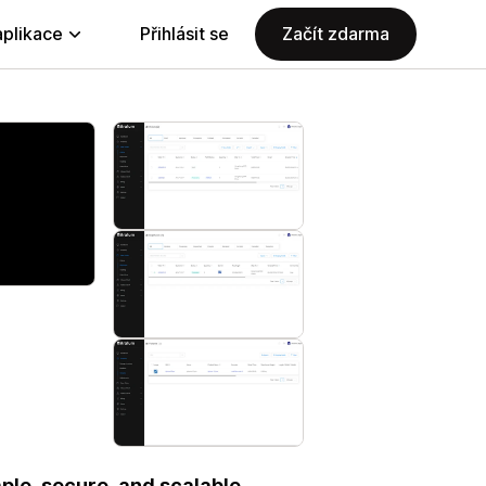
aplikace
Přihlásit se
Začít zdarma
le, secure, and scalable.