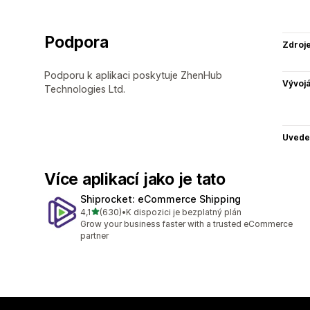
Podpora
Zdroj
Podporu k aplikaci poskytuje ZhenHub
Vývojá
Technologies Ltd.
Uvede
Více aplikací jako je tato
Shiprocket: eCommerce Shipping
z 5 hvězd
4,1
(630)
•
K dispozici je bezplatný plán
Celkový počet recenzí: 630
Grow your business faster with a trusted eCommerce
partner