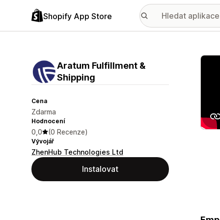
Shopify App Store
Galer
Aratum Fulfillment &
Shipping
Cena
Zdarma
Hodnocení
0,0
(0 Recenze)
Vývojář
ZhenHub Technologies Ltd
Instalovat
Empo