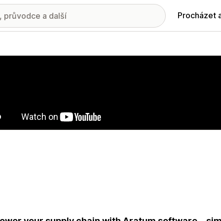
Procházet 
ie propagovaných obrázků
wer your supply chain with Aratum software—simp