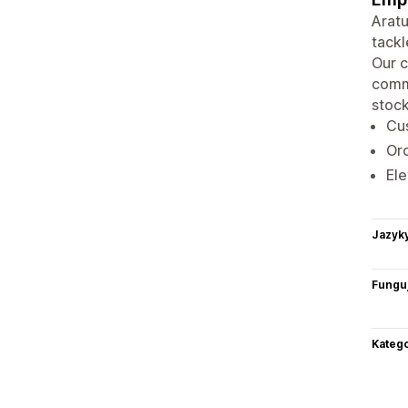
Aratu
tackl
Our c
commi
stock
Cus
Ord
Ele
Jazyk
Funguj
Katego