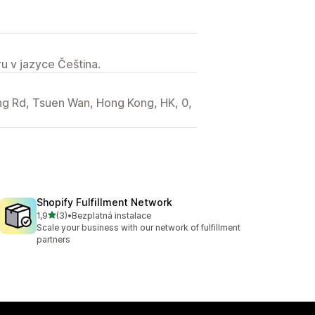
u v jazyce Čeština.
ing Rd, Tsuen Wan, Hong Kong, HK, 0,
Shopify Fulfillment Network
z 5 hvězd
1,9
(3)
•
Bezplatná instalace
Celkový počet recenzí: 3
Scale your business with our network of fulfillment
partners