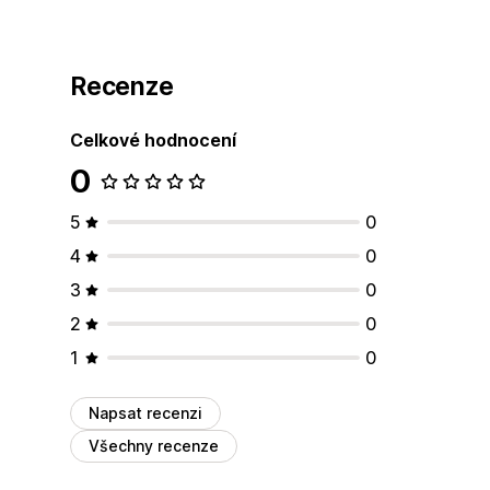
Recenze
Celkové hodnocení
0
5
0
4
0
3
0
2
0
1
0
Napsat recenzi
Všechny recenze