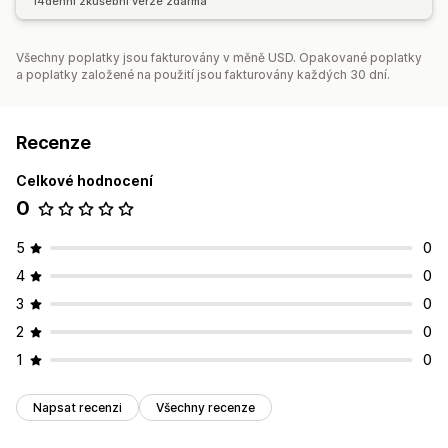
14denní zkušební verze zdarma
Všechny poplatky jsou fakturovány v měně USD. Opakované poplatky
a poplatky založené na použití jsou fakturovány každých 30 dní.
Recenze
Celkové hodnocení
0
5
0
4
0
3
0
2
0
1
0
Napsat recenzi
Všechny recenze