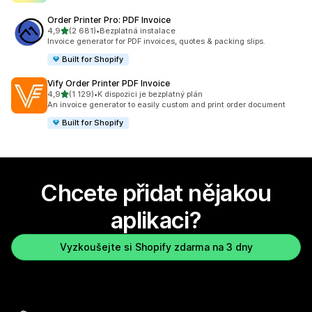
Order Printer Pro: PDF Invoice
z 5 hvězd
4,9
(2 681)
•
Bezplatná instalace
Celkový počet recenzí: 2681
Invoice generator for PDF invoices, quotes & packing slips.
Built for Shopify
Vify Order Printer PDF Invoice
z 5 hvězd
4,9
(1 129)
•
K dispozici je bezplatný plán
Celkový počet recenzí: 1129
An invoice generator to easily custom and print order document
Built for Shopify
Chcete přidat nějakou
aplikaci?
Vyzkoušejte si Shopify zdarma na 3 dny