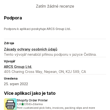
Zatím žádné recenze
Podpora
Podporu k aplikaci poskytuje ARCS Group Ltd..
Zdroje
Zásady ochrany osobních údajů
Tento vývojář nenabízí přímou podporu v jazyce Čeština.
Vývojář
ARCS Group Ltd.
405 Charing Cross Way, Nepean, ON, K2J 5X9, CA
Uvedena
25. srpen 2022
Více aplikací jako je tato
Shopify Order Printer
z 5 hvězd
3,6
(356)
•
Zdarma
Celkový počet recenzí: 356
Print customized pick lists, invoices, packing slips and more