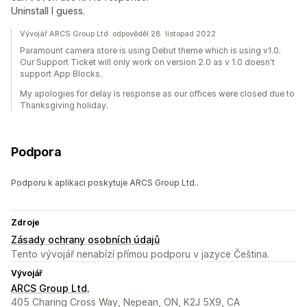
Uninstall I guess.
Vývojář ARCS Group Ltd. odpověděl 28. listopad 2022
Paramount camera store is using Debut theme which is using v1.0.
Our Support Ticket will only work on version 2.0 as v 1.0 doesn't
support App Blocks.
My apologies for delay is response as our offices were closed due to
Thanksgiving holiday.
Podpora
Podporu k aplikaci poskytuje ARCS Group Ltd..
Zdroje
Zásady ochrany osobních údajů
Tento vývojář nenabízí přímou podporu v jazyce Čeština.
Vývojář
ARCS Group Ltd.
405 Charing Cross Way, Nepean, ON, K2J 5X9, CA