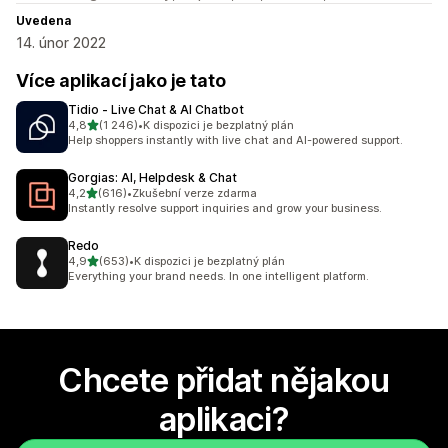
Uvedena
14. únor 2022
Více aplikací jako je tato
Tidio ‑ Live Chat & AI Chatbot
z 5 hvězd
4,8
(1 246)
•
K dispozici je bezplatný plán
Celkový počet recenzí: 1246
Help shoppers instantly with live chat and AI-powered support.
Gorgias: AI, Helpdesk & Chat
z 5 hvězd
4,2
(616)
•
Zkušební verze zdarma
Celkový počet recenzí: 616
Instantly resolve support inquiries and grow your business.
Redo
z 5 hvězd
4,9
(653)
•
K dispozici je bezplatný plán
Celkový počet recenzí: 653
Everything your brand needs. In one intelligent platform.
Chcete přidat nějakou
aplikaci?