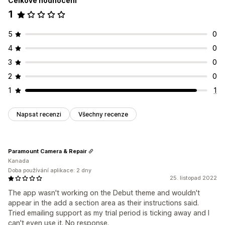
Celkové hodnocení
1
5
0
4
0
3
0
2
0
1
1
Napsat recenzi
Všechny recenze
Paramount Camera & Repair
Kanada
Doba používání aplikace: 2 dny
25. listopad 2022
The app wasn't working on the Debut theme and wouldn't
appear in the add a section area as their instructions said.
Tried emailing support as my trial period is ticking away and I
can't even use it. No response.