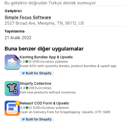
Bu geliştirici doğrudan Türkçe destek sunmuyor.
Geliştirici
Simple Focus Software
2527 Broad Ave, Memphis, TN, 38112, US
Yayınlanma
21 Aralık 2022
Buna benzer diğer uygulamalar
Kaching Bundles App & Upsells
5 yıldız üzerinden
5,0
(5.109)
•
Ücretsiz yükleme
toplam 5109 değerlendirme
Boost AOV with quantity breaks, product bundles & upsell app
Built for Shopify
Shopify Collective
5 yıldız üzerinden
4,4
(361)
•
Ücretsiz
toplam 361 değerlendirme
Sell new products without inventory
Releasit COD Form & Upsells
5 yıldız üzerinden
4,9
(2.529)
•
Ücretsiz yükleme
toplam 2529 değerlendirme
Cash on Delivery Form for Dropshipping: Upsells, OTP, SMS
Built for Shopify