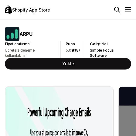
Shopify App Store
ARPU
Fiyatlandırma
Puan
Geliştirici
Ücretsiz deneme
5,0
(8)
Simple Focus
kullanılabilir
Software
Yükle