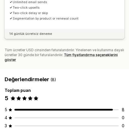
Unlimited email sends
Two-click upsells
Two-click delay or skip
Segmentation by product or renewal count
14 günlük ücretsiz deneme
Tüm ücretler USD cinsinden faturalandırılır. Yinelenen ve kullanıma dayalı
ücretler 30 günde bir faturalandırılır.
Tüm fiyatlandırma seçeneklerini
göster
Değerlendirmeler
(8)
Toplam puan
5
5
8
4
0
3
0