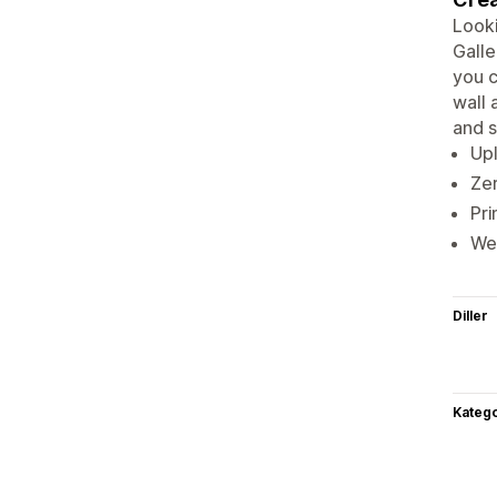
Looki
Galle
you c
wall 
and s
Upl
Zer
Pri
We 
Diller
Katego