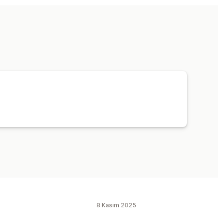
işiselleştirme
Özel şablonlar
i
meler
Sipariş takibi
8 Kasım 2025