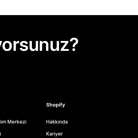
yorsunuz?
Shopify
dım Merkezi
Hakkında
i
Kariyer