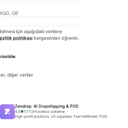
 4QG, GB
lmesi için aşağıdaki verilere
gizlilik politikası
belgesinden öğrenin.
örüntüle:
ler, diğer veriler
Zendrop: AI Dropshipping & POD
5 yıldız üzerinden
4,5
(1.172)
•
Ücretsiz yükleme
toplam 1172 değerlendirme
High-profit products. US suppliers. Fast fulfillment. POD.