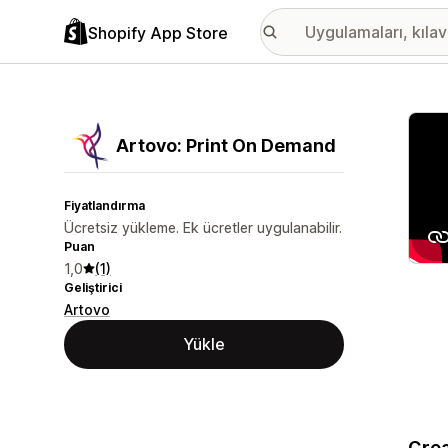
Shopify App Store
Öne ç
Artovo: Print On Demand
Fiyatlandırma
Ücretsiz yükleme. Ek ücretler uygulanabilir.
Puan
1,0
(1)
Geliştirici
Artovo
Yükle
Crea