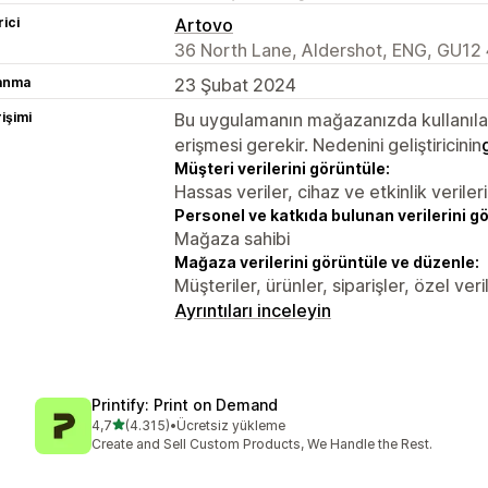
rici
Artovo
36 North Lane, Aldershot, ENG, GU12
lanma
23 Şubat 2024
rişimi
Bu uygulamanın mağazanızda kullanılabi
erişmesi gerekir. Nedenini geliştiricinin
Müşteri verilerini görüntüle:
Hassas veriler, cihaz ve etkinlik verileri
Personel ve katkıda bulunan verilerini g
Mağaza sahibi
Mağaza verilerini görüntüle ve düzenle:
Müşteriler, ürünler, siparişler, özel veri
Ayrıntıları inceleyin
Printify: Print on Demand
5 yıldız üzerinden
4,7
(4.315)
•
Ücretsiz yükleme
toplam 4315 değerlendirme
Create and Sell Custom Products, We Handle the Rest.