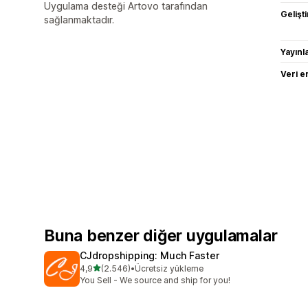
Uygulama desteği Artovo tarafından
Gelişti
sağlanmaktadır.
Yayın
Veri e
Buna benzer diğer uygulamalar
CJdropshipping: Much Faster
5 yıldız üzerinden
4,9
(2.546)
•
Ücretsiz yükleme
toplam 2546 değerlendirme
You Sell - We source and ship for you!