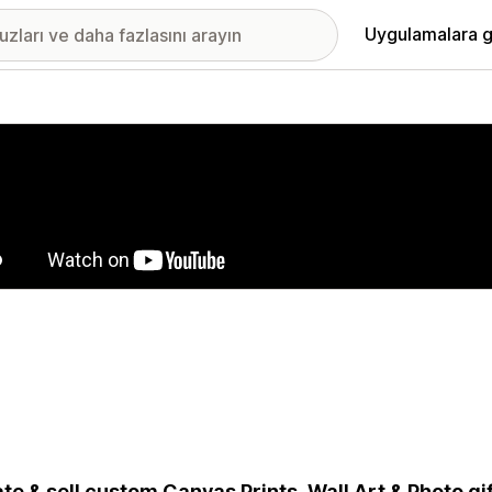
Uygulamalara g
ıkan görsel galerisi
te & sell custom Canvas Prints, Wall Art & Photo gif