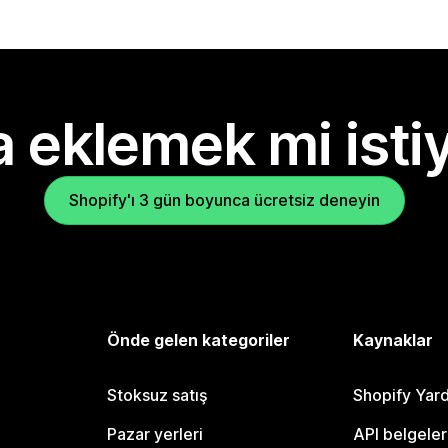
 eklemek mi isti
Shopify'ı 3 gün boyunca ücretsiz deneyin
Önde gelen kategoriler
Kaynaklar
Stoksuz satış
Shopify Yar
Pazar yerleri
API belgeler