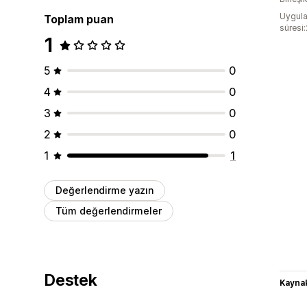
Uygula
Toplam puan
süresi
1
5
0
4
0
3
0
2
0
1
1
Değerlendirme yazın
Tüm değerlendirmeler
Destek
Kaynak