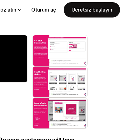
öz atın
Oturum aç
Ücretsiz başlayın
ts your customers will love.