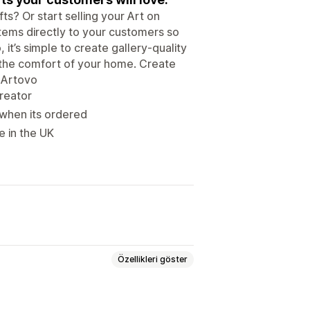
ts? Or start selling your Art on
 items directly to your customers so
it’s simple to create gallery-quality
 the comfort of your home. Create
 Artovo
creator
 when its ordered
e in the UK
Özellikleri göster