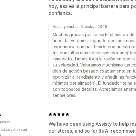
hoy, esa es la principal barrera para 
confianza.
Assisty vastasi 5. elokuu 2026
Muchas gracias por tomarte el tiempo de 
honesta. En primer lugar, te pedimos nues
experiencia que has tenido con nuestro e
tus consultas más complejas es inaceptab
inmediato. Tienes toda la razón en que la 
su velocidad. Valoramos muchísimo tus c
plan de acción basado exactamente en tus 
optimizar el rendimiento y añadir las funci
mínimos por almacén). El fundador te ha 
con todos los detalles. Apreciamos enor
ser mejores.
E
eelanti
We have been using Assisty to help 
vää sovelluksen
our stores, and so far its AI recommen
ä