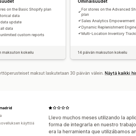
suudet
Ominaisuudet
ores on the Basic Shopify plan
For stores on the Advanced Sh
plan
storical data
Sales Analytics Empowerment
 data update
Dynamic Replenishment Engin
all data
Multi-Location Inventory Track
 unlimited custom reports
n maksuton kokeilu
14 päivän maksuton kokeilu
yttöperusteiset maksut laskutetaan 30 päivän välein.
Näytä kaikki h
madrid
a
Llevo muchos meses utilizando la apli
sovelluksen käyttöä
forma de integrarla en nuestro trabajo 
era la herramienta que utilizábamos a