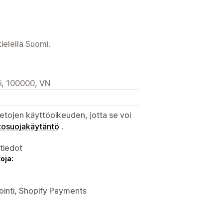
ielellä Suomi.
oi, 100000, VN
etojen käyttöoikeuden, jotta se voi
tosuojakäytäntö
.
atiedot
oja:
nointi, Shopify Payments