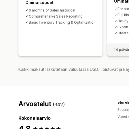
Ominai
Ominaisuudet
For st
6 months of Sales historical
Full hi
Comprehensive Sales Reporting
Hourly
Basic Inventory Tracking & Optimization
Export 
Create
14 päivä
Kaikki maksut laskutetaan valuutassa USD. Toistuvat ja kä
Arvostelut
eturel
(342)
Espanj
Vuosi 
Kokonaisarvio
4,8