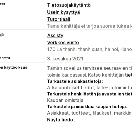
sit
Tietosuojakäytäntö
Usein kysyttyä
Tutortiaali
Tämä kehittäjä ei tarjoa suoraa tukea k
äjä
Assisty
Verkkosivusto
170 La thanh, thanh xuan, ha noi, Han
erattu
3. kesäkuu 2021
en käyttöoikeus
Tämän sovellus tarvitsee seuraavien ti
toimia kaupassasi. Katso kehittäjän
tie
Tarkastele asiakastietoja:
Arkaluonteiset tiedot, laite- ja toimint
Tarkastele henkilöstön ja avustajien tiet
Kaupan omistaja
Tarkastele ja muokkaa kaupan tietoja:
Asiakkaat, tuotteet, tilaukset, markki
Näytä tiedot