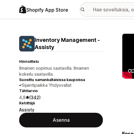
Shopify App Store
Esitt
Inventory Management ‑
Assisty
Hinnoittelu
Ilmainen sopimus saatavilla. Ilmainen
kokeilu saatavilla.
Suosittu samankaltaisissa kaupoissa
Sijaintipaikka Yhdysvallat
Tähtiarvio
4,8
(342)
Kehittäjä
Assisty
Asenna
Fore