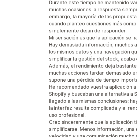
Durante este tiempo he mantenido var
muchas ocasiones la respuesta siempre
embargo, la mayoría de las propuestas
cuando planteo cuestiones más compl
simplemente dejan de responder.
Mi sensación es que la aplicación se 
Hay demasiada información, muchos 
los mismos datos y una navegación que 
simplificar la gestión del stock, acab
Además, el rendimiento deja bastante 
muchas acciones tardan demasiado en e
supone una pérdida de tiempo import
He recomendado vuestra aplicación a 
Shopify y buscaban una alternativa a
llegado a las mismas conclusiones: ha
la interfaz resulta complicada y el re
uso profesional.
Creo sinceramente que la aplicación t
simplificarse. Menos información, una
velocidad y una comunicación mucho má