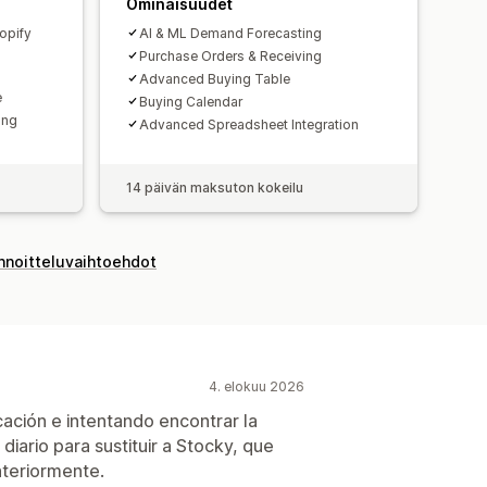
Ominaisuudet
opify
AI & ML Demand Forecasting
Purchase Orders & Receiving
Advanced Buying Table
e
Buying Calendar
ing
Advanced Spreadsheet Integration
14 päivän maksuton kokeilu
innoitteluvaihtoehdot
4. elokuu 2026
cación e intentando encontrar la
diario para sustituir a Stocky, que
nteriormente.