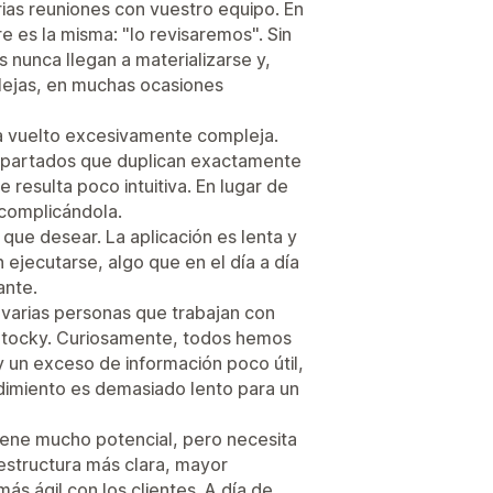
ias reuniones con vuestro equipo. En
 es la misma: "lo revisaremos". Sin
 nunca llegan a materializarse y,
ejas, en muchas ocasiones
ha vuelto excesivamente compleja.
apartados que duplican exactamente
resulta poco intuitiva. En lugar de
a complicándola.
que desear. La aplicación es lenta y
jecutarse, algo que en el día a día
ante.
varias personas que trabajan con
 Stocky. Curiosamente, todos hemos
y un exceso de información poco útil,
ndimiento es demasiado lento para un
iene mucho potencial, pero necesita
 estructura más clara, mayor
s ágil con los clientes. A día de