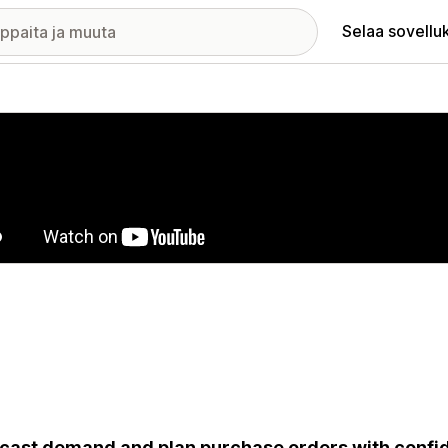
Selaa sovellu
elykuvagalleria
cast demand and plan purchase orders with confid