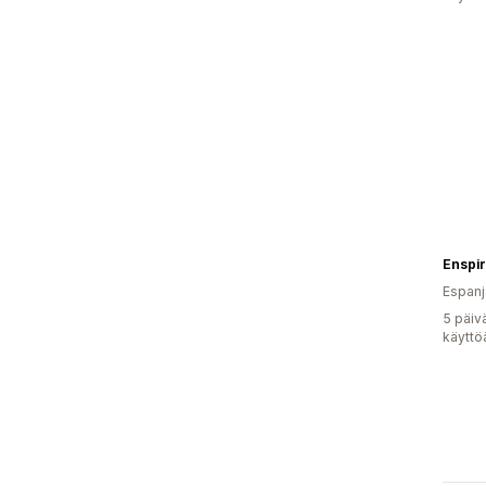
Enspir
Espanj
5 päiv
käyttö