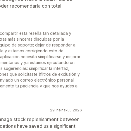
poder recomendarla con total
compartir esta reseña tan detallada y
tras más sinceras disculpas por la
quipo de soporte; dejar de responder a
le y estamos corrigiendo esto de
aplicación necesita simplificarse y mejorar
omentarios y ya estamos ejecutando un
sugerencias: simplificar la interfaz,
ones que solicitaste (filtros de exclusión y
enviado un correo electrónico personal
memente tu paciencia y que nos ayudes a
29. heinäkuu 2026
manage stock replenishment between
dations have saved us a significant