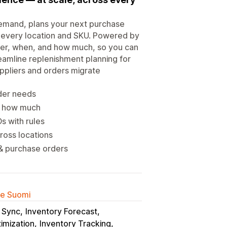
demand, plans your next purchase
s every location and SKU. Powered by
rder, when, and how much, so you can
eamline replenishment planning for
ppliers and orders migrate
rder needs
 & how much
 with rules
ross locations
 & purchase orders
lle Suomi
y Sync
Inventory Forecast
imization
Inventory Tracking