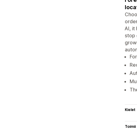
loca
Choos
order
AI, i
stop 
growi
autom
For
Reo
Au
Mul
The
Kielet
Toimii