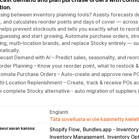
tion.
ing between inventory planning tools? Assisty forecasts 
, and calculates reorder points and days of cover — acros
t helps prevent stockouts and tells you exactly what to reo
guessing and start growing. Automate purchase orders, str
ng, multi-location brands, and replace Stocky entirely — su
atically.
ecast Demand with AI – Predict sales, seasonality, and reo
rder Planning – Know your reorder point, what to restock
tomate Purchase Orders – Auto-create and approve new POs
ti-Location Replenishment – Create, track & receive POs ac
 complete Stocky alternative - auto migration of suppliers
Englanti
Tätä sovellusta ei ole käännetty kiele
 seuraavan kanssa:
Shopify Flow
Bundles.app ‑ Inventor
Inventory Management
Inventory Opt