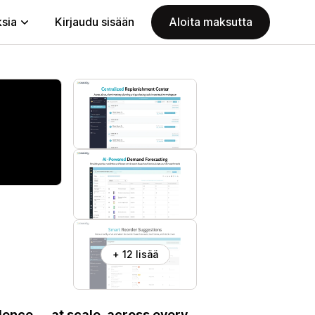
ksia
Kirjaudu sisään
Aloita maksutta
+ 12 lisää
ence — at scale, across every