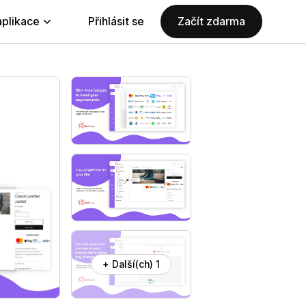
aplikace
Přihlásit se
Začít zdarma
+ Další(ch) 1