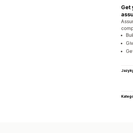
Get 
assu
Assur
compa
Bui
Giv
Ge
Jazyk
Katego