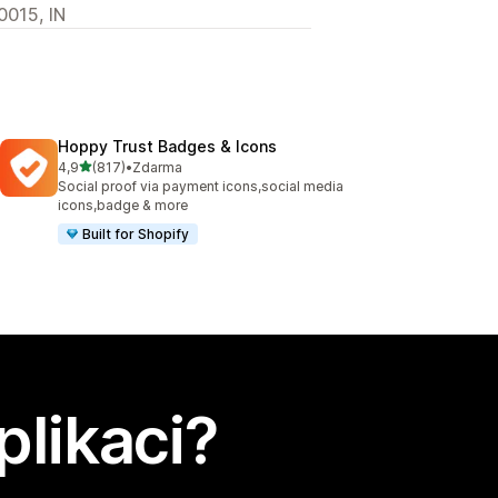
0015, IN
Hoppy Trust Badges & Icons
z 5 hvězd
4,9
(817)
•
Zdarma
Celkový počet recenzí: 817
Social proof via payment icons,social media
icons,badge & more
Built for Shopify
plikaci?