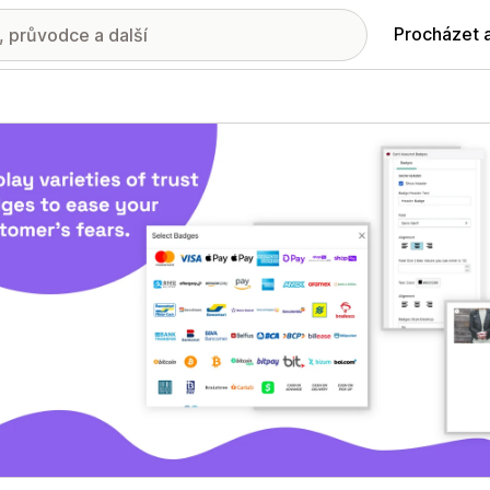
Procházet 
ie propagovaných obrázků