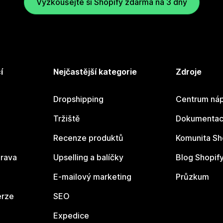
Vyzkoušejte si Shopify zdarma na 3 dny
í
Nejčastější kategorie
Zdroje
Dropshipping
Centrum náp
Tržiště
Dokumentace
Recenze produktů
Komunita Sh
rava
Upselling a balíčky
Blog Shopif
E-mailový marketing
Průzkum
erze
SEO
Expedice