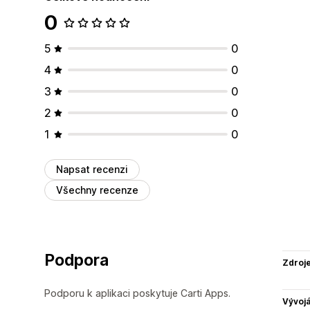
0
5
0
4
0
3
0
2
0
1
0
Napsat recenzi
Všechny recenze
Podpora
Zdroj
Podporu k aplikaci poskytuje Carti Apps.
Vývojá