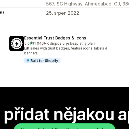
567, SG Highway, Ahmedabad, GJ, 38
na
25. srpen 2022
Essential Trust Badges & Icons
z 5 hvězd
5,0
(1 040)
•
K dispozici je bezplatný plán
Celkový počet recenzí: 1040
Lift sales with trust badges, feature icons, labels &
banners
Built for Shopify
přidat nějakou a