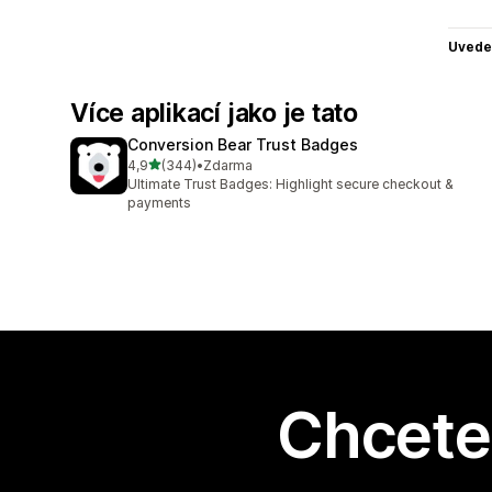
Uvede
Více aplikací jako je tato
Conversion Bear Trust Badges
z 5 hvězd
4,9
(344)
•
Zdarma
Celkový počet recenzí: 344
Ultimate Trust Badges: Highlight secure checkout &
payments
Chcete 