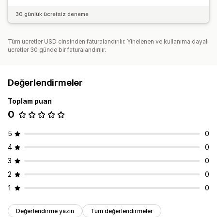
30 günlük ücretsiz deneme
Tüm ücretler USD cinsinden faturalandırılır. Yinelenen ve kullanıma dayalı
ücretler 30 günde bir faturalandırılır.
Değerlendirmeler
Toplam puan
0
5
0
4
0
3
0
2
0
1
0
Değerlendirme yazın
Tüm değerlendirmeler