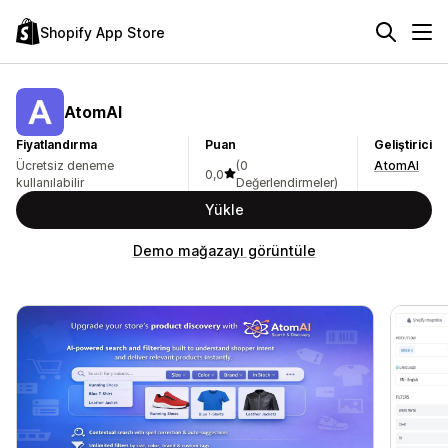
Shopify App Store
AtomAI
Fiyatlandırma
Puan
Geliştirici
Ücretsiz deneme
(0
AtomAI
0,0
kullanılabilir
Değerlendirmeler)
Yükle
Demo mağazayı görüntüle