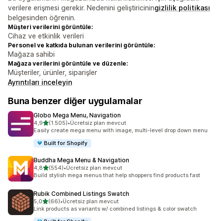
verilere erişmesi gerekir. Nedenini geliştiricinin
gizlilik politikası
belgesinden öğrenin.
Müşteri verilerini görüntüle:
Cihaz ve etkinlik verileri
Personel ve katkıda bulunan verilerini görüntüle:
Mağaza sahibi
Mağaza verilerini görüntüle ve düzenle:
Müşteriler, ürünler, siparişler
Ayrıntıları inceleyin
Buna benzer diğer uygulamalar
Globo Mega Menu, Navigation
5 yıldız üzerinden
4,9
(1.505)
•
Ücretsiz plan mevcut
toplam 1505 değerlendirme
Easily create mega menu with image, multi-level drop down menu
Built for Shopify
Buddha Mega Menu & Navigation
5 yıldız üzerinden
4,8
(554)
•
Ücretsiz plan mevcut
toplam 554 değerlendirme
Build stylish mega menus that help shoppers find products fast
Rubik Combined Listings Swatch
5 yıldız üzerinden
5,0
(66)
•
Ücretsiz plan mevcut
toplam 66 değerlendirme
Link products as variants w/ combined listings & color swatch