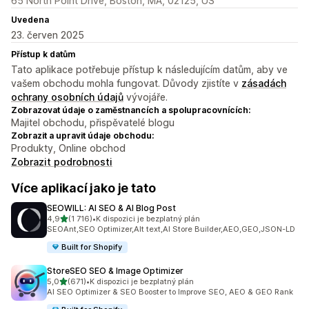
65 North Point Drive, Boston, MA, 02125, US
Uvedena
23. červen 2025
Přístup k datům
Tato aplikace potřebuje přístup k následujícím datům, aby ve
vašem obchodu mohla fungovat. Důvody zjistíte v
zásadách
ochrany osobních údajů
vývojáře.
Zobrazovat údaje o zaměstnancích a spolupracovnících:
Majitel obchodu, přispěvatelé blogu
Zobrazit a upravit údaje obchodu:
Produkty, Online obchod
Zobrazit podrobnosti
Více aplikací jako je tato
SEOWILL: AI SEO & AI Blog Post
z 5 hvězd
4,9
(1 716)
•
K dispozici je bezplatný plán
Celkový počet recenzí: 1716
SEOAnt,SEO Optimizer,Alt text,AI Store Builder,AEO,GEO,JSON-LD
Built for Shopify
StoreSEO SEO & Image Optimizer
z 5 hvězd
5,0
(671)
•
K dispozici je bezplatný plán
Celkový počet recenzí: 671
AI SEO Optimizer & SEO Booster to Improve SEO, AEO & GEO Rank