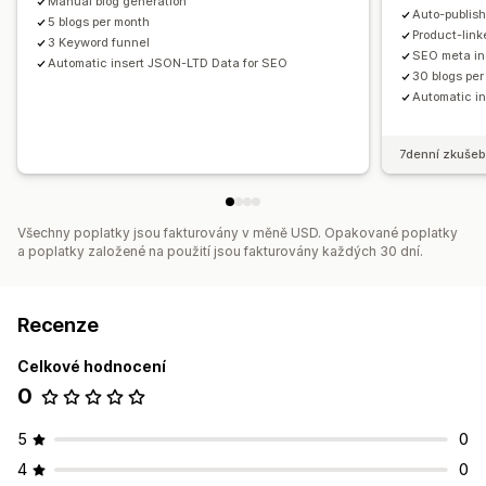
Manual blog generation
Doporučené příspěvky
Vlastní prosazování značky
Auto-publish
5 blogs per month
Product-lin
3 Keyword funnel
SEO meta i
Automatic insert JSON-LTD Data for SEO
30 blogs pe
Automatic i
7denní zkušeb
Všechny poplatky jsou fakturovány v měně USD. Opakované poplatky
a poplatky založené na použití jsou fakturovány každých 30 dní.
Recenze
Celkové hodnocení
0
5
0
4
0