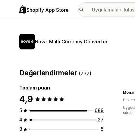
Shopify App Store
Nova: Multi Currency Converter
Değerlendirmeler
(737)
Toplam puan
Monar
4,9
Pakist
Uygula
5
689
süresi
4
27
3
5