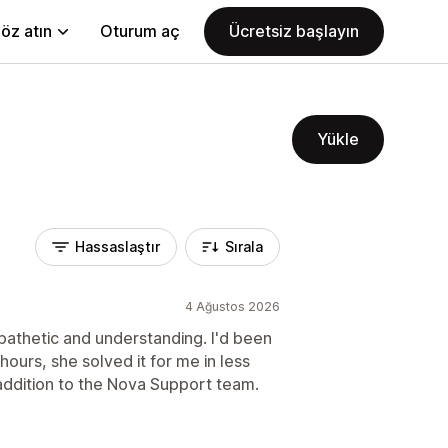
öz atın
Oturum aç
Ücretsiz başlayın
Yükle
Hassaslaştır
Sırala
4 Ağustos 2026
pathetic and understanding. I'd been
ours, she solved it for me in less
 addition to the Nova Support team.