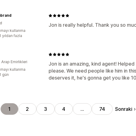
abrand
nd
Jon is really helpful. Thank you so mu
mayı kullanma
1 yıldan fazla
k Arap Emirlikleri
Jon is an amazing, kind agent! Helped
mayı kullanma
please. We need people like him in th
:1 gün
deserves it, he's gonna get you like 
Sonraki
1
2
3
4
…
74