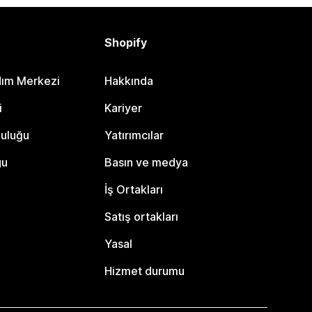
Shopify
dım Merkezi
Hakkında
i
Kariyer
luluğu
Yatırımcılar
gu
Basın ve medya
İş Ortakları
Satış ortakları
Yasal
Hizmet durumu