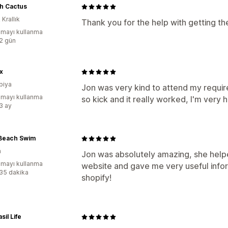
h Cactus
 Krallık
Thank you for the help with getting t
mayı kullanma
:2 gün
x
biya
Jon was very kind to attend my requi
mayı kullanma
so kick and it really worked, I'm very 
:3 ay
 Beach Swim
a
Jon was absolutely amazing, she help
mayı kullanma
website and gave me very useful info
:35 dakika
shopify!
sil Life