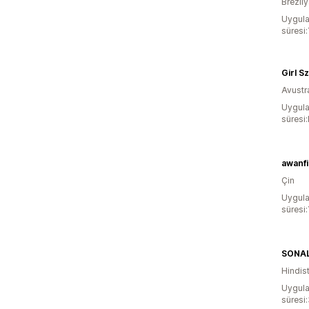
Brezil
Uygula
süresi
Girl S
Avustr
Uygula
süresi
awanfi
Çin
Uygula
süresi:
SONAL
Hindis
Uygula
süresi