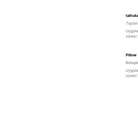
tathat
Tayla
Uygula
süresi:
Pillow
Birleşi
Uygula
süresi