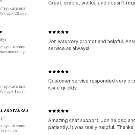
ya
Great, simple, works, and doesn't req
mayı kullanma
:Yaklaşık 22 saat
zn
alya
Jon was very prompt and helpful. Ans
mayı kullanma
service as always!
:Neredeyse 3 yıl
Customer service responded very pro
mayı kullanma
issue quickly.
Yaklaşık 1 saat
L AND PANKAJ
tan
Amazing chat support, Jon helped and
mayı kullanma
patiently. It was really helpful. Thanks
:33 dakika