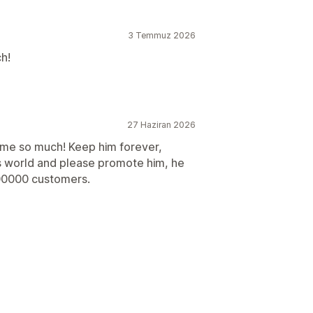
3 Temmuz 2026
ch!
27 Haziran 2026
 me so much! Keep him forever,
is world and please promote him, he
100000 customers.