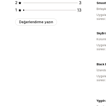
2
3
Smoot
Birleşik
1
13
Uygula
süresi
Değerlendirme yazın
SkyBri
Kolom
Uygula
süresi
Black
İzland
Uygula
süresi
Yggdra