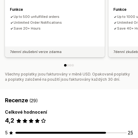
Funkce
Funkce
Up to 500 unfulfilled orders
Up to 1000 u
Unlimited Order Notifications
Unlimited Or
Save 20+ Hours
Save 40+ H
7denní zkušební verze zdarma
7denní zkušeb
Všechny poplatky jsou fakturovány v měně USD. Opakované poplatky
a poplatky založené na použití jsou fakturovány každých 30 dní.
Recenze
(29)
Celkové hodnocení
4,2
5
25