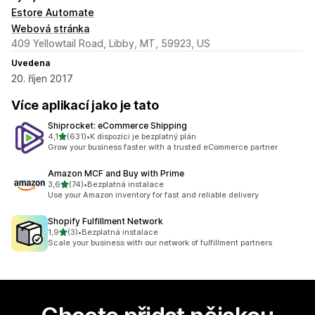
Estore Automate
Webová stránka
409 Yellowtail Road, Libby, MT, 59923, US
Uvedena
20. říjen 2017
Více aplikací jako je tato
Shiprocket: eCommerce Shipping
z 5 hvězd
4,1
(631)
•
K dispozici je bezplatný plán
Celkový počet recenzí: 631
Grow your business faster with a trusted eCommerce partner
Amazon MCF and Buy with Prime
z 5 hvězd
3,6
(74)
•
Bezplatná instalace
Celkový počet recenzí: 74
Use your Amazon inventory for fast and reliable delivery
Shopify Fulfillment Network
z 5 hvězd
1,9
(3)
•
Bezplatná instalace
Celkový počet recenzí: 3
Scale your business with our network of fulfillment partners