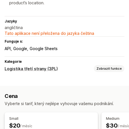
product’s location.
Jazyky
angličtina
Tato aplikace není přeložena do jazyka čeština
Funguje s:
API
Google
Google Sheets
Kategorie
Logistika třetí strany (3PL)
Zobrazit funkce
Řízení objednávek
Plnění
Přepravní listy
Stránka na sledování
Cena
Sledovací odkazy
Notifikace pro zákazníky
Vyberte si tarif, který nejlépe vyhovuje vašemu podnikání.
Správa skladových zásob
Vlastní pravidla
Analytika
Small
Medium
$20
$30
/ měsíc
/ měsí