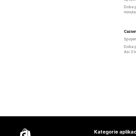
Doba p
minuta
Cazse
Spojen
Doba p
Asi 3 
Kategorie aplikac