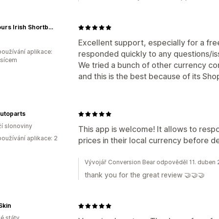
Seymours Irish Shortbread
Excellent support, especially for a free
oužívání aplikace:
responded quickly to any questions/i
ěsícem
We tried a bunch of other currency co
and this is the best because of its Sho
utoparts
í slonoviny
This app is welcome! It allows to resp
oužívání aplikace: 2
prices in their local currency before 
Vývojář Conversion Bear odpověděl 11. duben
thank you for the great review 🤝🤝🤝
Skin
é státy