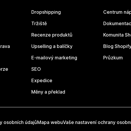
Dropshipping
Centrum náp
Tržiště
Dokumentace
Recenze produktů
Komunita Sh
rava
Upselling a balíčky
Blog Shopif
E-mailový marketing
Průzkum
erze
SEO
Expedice
Měny a překlad
y osobních údajů
Mapa webu
Vaše nastavení ochrany osobn