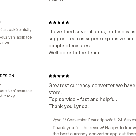
DE
é arabské emiráty
I have tried several apps, nothing is as
oužívání aplikace:
support team is super responsive and he
dinou
couple of minutes!
Well done to the team!
DESIGN
o
Greatest currency converter we have
oužívání aplikace:
store.
ež 2 roky
Top service - fast and helpful.
Thank you Lynda.
Vývojář Conversion Bear odpověděl 24. červe
Thank you for the review! Happy to know 
the best currency convertor app out there