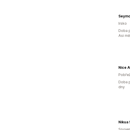
Irsko
Doba p
Asi m
Nice A
Pobřež
Doba p
dny
Nikua 
Spojen