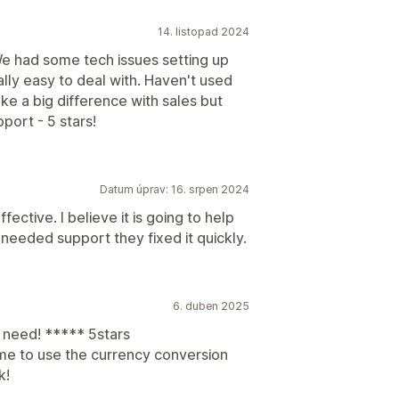
14. listopad 2024
We had some tech issues setting up
lly easy to deal with. Haven't used
ake a big difference with sales but
pport - 5 stars!
Datum úprav: 16. srpen 2024
ffective. I believe it is going to help
 needed support they fixed it quickly.
6. duben 2025
 need! ***** 5stars
me to use the currency conversion
k!