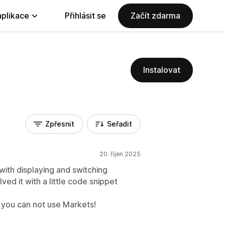
aplikace
Přihlásit se
Začít zdarma
Instalovat
Zpřesnit
Seřadit
20. říjen 2025
with displaying and switching
ved it with a little code snippet
you can not use Markets!