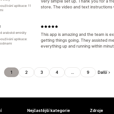
Very simple set up. Thank you for a fr
oužívání aplikace: 11
store. The video and text instructions
mi
t
é arabské emiráty
This app is amazing and the team is ex
oužívání aplikace:
getting things going. They assisted me 
hodinami
everything up and running within minu
Další
1
2
3
4
…
9
í
Nejčastější kategorie
Zdroje