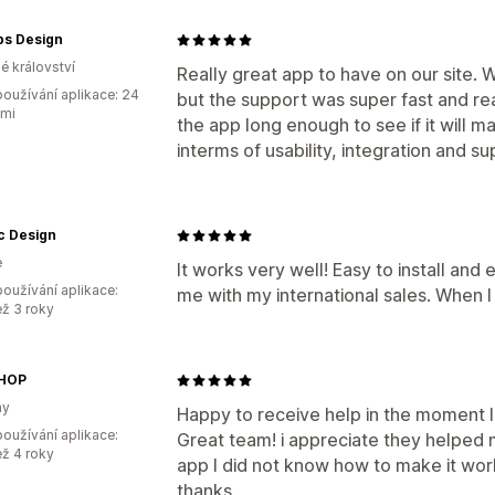
s Design
é království
Really great app to have on our site. 
oužívání aplikace: 24
but the support was super fast and rea
ami
the app long enough to see if it will m
interms of usability, integration and su
c Design
e
It works very well! Easy to install and e
oužívání aplikace:
me with my international sales. When I
ež 3 roky
HOP
ay
Happy to receive help in the moment I
oužívání aplikace:
Great team! i appreciate they helped 
ež 4 roky
app I did not know how to make it wor
thanks