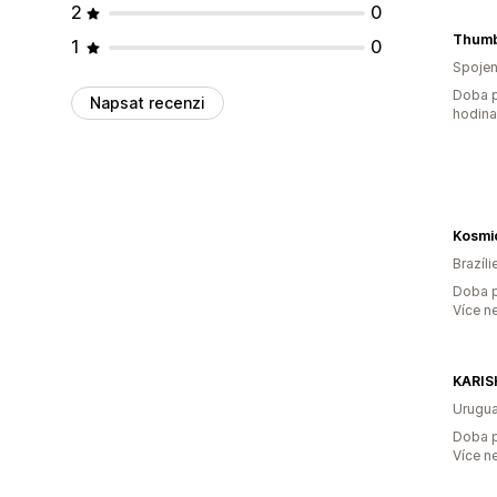
2
0
Thumb
1
0
Spojen
Doba p
Napsat recenzi
hodin
Kosmi
Brazíli
Doba p
Více n
KARIS
Urugu
Doba p
Více n