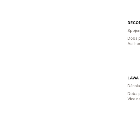
DECO
Spojen
Doba p
Asi ho
LAWA 
Dánsk
Doba p
Více n