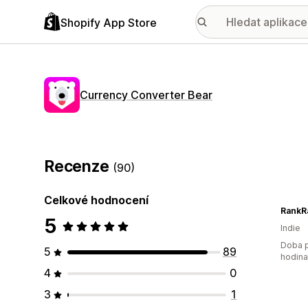
Shopify App Store
Currency Converter Bear
Recenze
(90)
Celkové hodnocení
RankR
5
Indie
Doba p
5
89
hodin
4
0
3
1