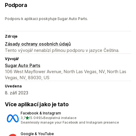
Podpora
Podporu k aplikaci poskytuje Sugar Auto Parts.
Zdroje
Zásady ochrany osobních údajů
Tento vývojář nenabízí přímou podporu v jazyce Čeština.
Vývojář
Sugar Auto Parts
106 West Mayflower Avenue, North Las Vegas, NV, North Las
Vegas, NV, 89030, US
Uvedena
8. září 2023
Více aplikací jako je tato
Facebook & Instagram
z 5 hvězd
3,7
(5 049)
•
Bezplatná instalace
Celkový počet recenzí: 5049
Seamlessly manage your Facebook and Instagram presence
Google & YouTube