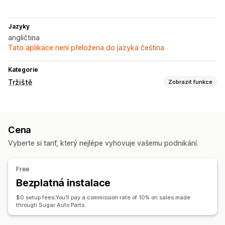
Jazyky
angličtina
Tato aplikace není přeložena do jazyka čeština
Kategorie
Tržiště
Zobrazit funkce
Správa listingů
Synchronizace produktů
Výběr produktů
Cena
Řízení objednávek
Vyberte si tarif, který nejlépe vyhovuje vašemu podnikání.
Synchronizace objednávek
Synchronizace sledování
Free
Bezplatná instalace
$0 setup fees;You’ll pay a commission rate of 10% on sales made
through Sugar Auto Parts.