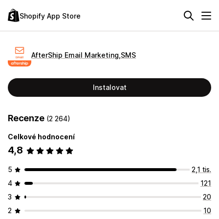
Shopify App Store
AfterShip Email Marketing,SMS
Instalovat
Recenze
(2 264)
Celkové hodnocení
4,8
5
2,1 tis.
4
121
3
20
2
10