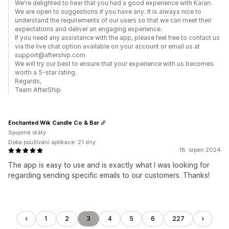
We're delighted to hear that you had a good experience with Karan.
We are open to suggestions if you have any. It is always nice to
understand the requirements of our users so that we can meet their
expectations and deliver an engaging experience.
If you need any assistance with the app, please feel free to contact us
via the live chat option available on your account or email us at
support@aftership.com
We will try our best to ensure that your experience with us becomes
worth a 5-star rating.
Regards,
Team AfterShip
Enchanted Wik Candle Co & Bar
Spojené státy
Doba používání aplikace: 21 dny
18. srpen 2024
The app is easy to use and is exactly what I was looking for
regarding sending specific emails to our customers. Thanks!
1
2
3
4
5
6
227