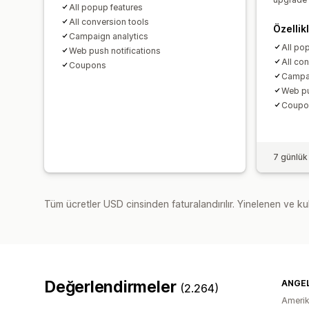
All popup features
All conversion tools
Özellik
Campaign analytics
All po
Web push notifications
All co
Coupons
Campai
Web pu
Coupo
7 günlük
Tüm ücretler USD cinsinden faturalandırılır. Yinelenen ve kul
Değerlendirmeler
ANGEL
(2.264)
Amerika