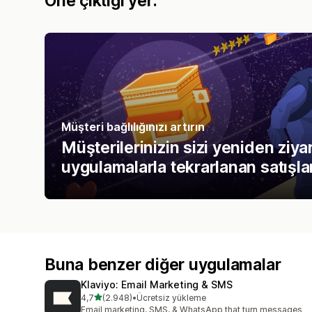
Öne çıktığı yer:
Müşteri bağlılığınızı artırın
Müşterilerinizin sizi yeniden ziy
uygulamalarla tekrarlanan satışla
Buna benzer diğer uygulamalar
Klaviyo: Email Marketing & SMS
5 yıldız üzerinden
4,7
(2.948)
•
Ücretsiz yükleme
toplam 2948 değerlendirme
Email marketing, SMS, & WhatsApp that turn messages