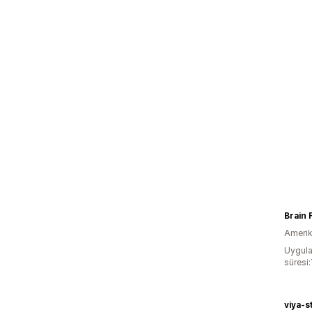
Brain 
Amerika
Uygula
süresi:
viya-s