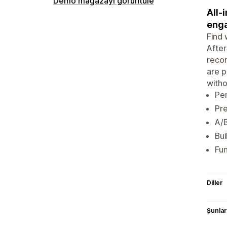
Demo mağazayı görüntüle
All-
enga
Find 
After
recom
are p
witho
Pe
Pre
A/
Bui
Fun
Diller
Şunlarl