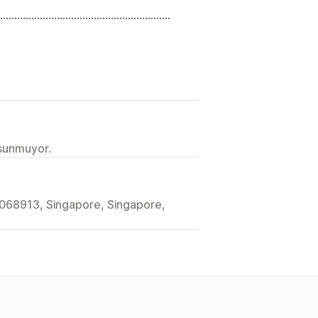
....................................................
 sunmuyor.
068913, Singapore, Singapore,