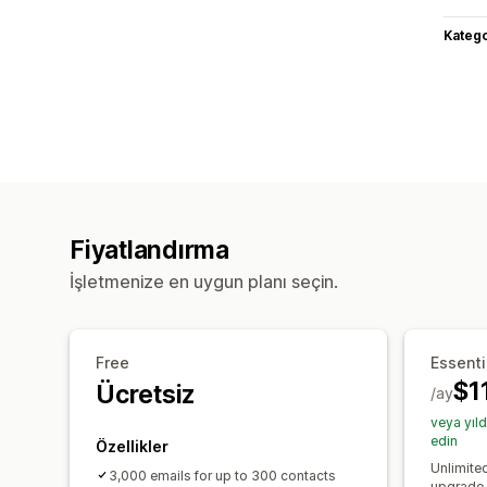
Katego
Fiyatlandırma
İşletmenize en uygun planı seçin.
Free
Essenti
$1
Ücretsiz
/ay
veya yıl
edin
Özellikler
Unlimite
3,000 emails for up to 300 contacts
upgrade 