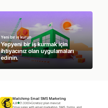
Yeni bir iş kurun
Yepyeni bir iş kurmak için
ihtiyacınız olan uygulamaları
edinin.
Mailchimp Email SMS Marketing
5 yıldız üzerinden
4,8
(1.330)
•
Ücretsiz plan mevcut
toplam 1330 değerlendirme
Drive sales with email marketing, SMS, forms, and