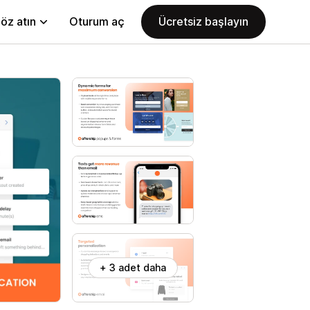
öz atın
Oturum aç
Ücretsiz başlayın
+ 3 adet daha