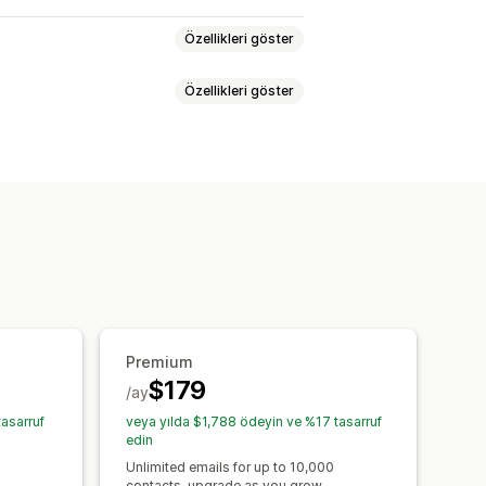
Özellikleri göster
Özellikleri göster
arı
Anlık bildirimler
Bültenler
ş e-postaları
lmiş mesajlar
Zamanlanmış mesajlar
aları
Ödeme e-postaları
diniz e-postaları
Takip e-postaları
lama kampanyaları
Abonelikler
ş takibi
Abonelik yenilemeleri
ciler ve kurallar
Hedefleme
Premium
$179
/ay
tasarruf
veya yılda $1,788 ödeyin ve %17 tasarruf
edin
Unlimited emails for up to 10,000
contacts, upgrade as you grow.