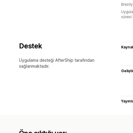
Brezil
Uygula
süresi:
Destek
Kaynak
Uygulama desteği AfterShip tarafından
sağlanmaktadır.
Gelişti
Yayın