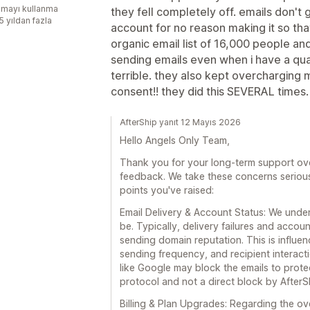
mayı kullanma
they fell completely off. emails don't
5 yıldan fazla
account for no reason making it so that
organic email list of 16,000 people an
sending emails even when i have a quali
terrible. they also kept overcharging
consent!! they did this SEVERAL times.
AfterShip yanıt 12 Mayıs 2026
Hello Angels Only Team,
Thank you for your long-term support over
feedback. We take these concerns seriousl
points you've raised:
Email Delivery & Account Status: We under
be. Typically, delivery failures and acco
sending domain reputation. This is influe
sending frequency, and recipient interact
like Google may block the emails to protec
protocol and not a direct block by AfterS
Billing & Plan Upgrades: Regarding the o