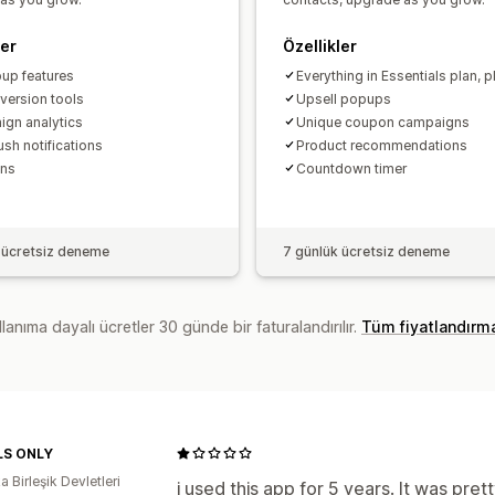
ler
Özellikler
pup features
Everything in Essentials plan, p
nversion tools
Upsell popups
gn analytics
Unique coupon campaigns
sh notifications
Product recommendations
ns
Countdown timer
 ücretsiz deneme
7 günlük ücretsiz deneme
lanıma dayalı ücretler 30 günde bir faturalandırılır.
Tüm fiyatlandırm
S ONLY
 Birleşik Devletleri
i used this app for 5 years. It was pr