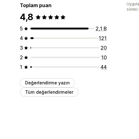
Uygula
Toplam puan
süresi:
4,8
5
2,1 B
4
121
3
20
2
10
1
44
Değerlendirme yazın
Tüm değerlendirmeler