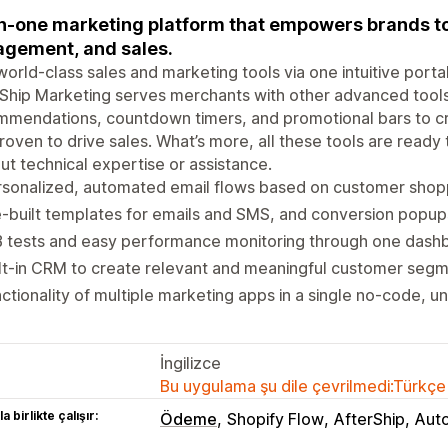
in-one marketing platform that empowers brands to
gement, and sales.
world-class sales and marketing tools via one intuitive port
Ship Marketing serves merchants with other advanced tool
mendations, countdown timers, and promotional bars to cr
roven to drive sales. What’s more, all these tools are ready
ut technical expertise or assistance.
rsonalized, automated email flows based on customer shop
-built templates for emails and SMS, and conversion popups
B tests and easy performance monitoring through one dash
lt-in CRM to create relevant and meaningful customer seg
ctionality of multiple marketing apps in a single no-code, un
İngilizce
Bu uygulama şu dile çevrilmedi:Türkçe
a birlikte çalışır:
Ödeme
Shopify Flow
AfterShip
Aut