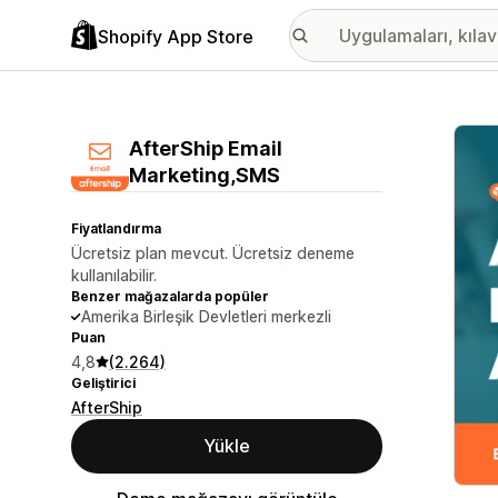
Shopify App Store
Öne ç
AfterShip Email
Marketing,SMS
Fiyatlandırma
Ücretsiz plan mevcut. Ücretsiz deneme
kullanılabilir.
Benzer mağazalarda popüler
Amerika Birleşik Devletleri merkezli
Puan
4,8
(2.264)
Geliştirici
AfterShip
Yükle