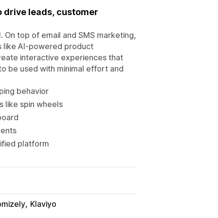
 drive leads, customer
al. On top of email and SMS marketing,
s like AI-powered product
eate interactive experiences that
 to be used with minimal effort and
ping behavior
 like spin wheels
board
ments
ified platform
omizely
Klaviyo