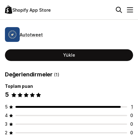
Shopify App Store
Autotweet
Yükle
Değerlendirmeler
(1)
Toplam puan
5
5
1
4
0
3
0
2
0