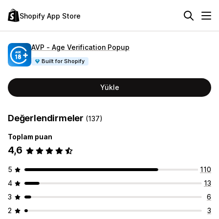
Shopify App Store
AVP ‑ Age Verification Popup
Built for Shopify
Yükle
Değerlendirmeler
(137)
Toplam puan
4,6
5
110
4
13
3
6
2
3