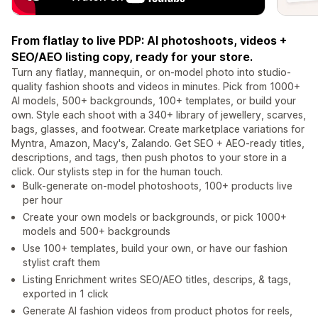
From flatlay to live PDP: AI photoshoots, videos +
SEO/AEO listing copy, ready for your store.
Turn any flatlay, mannequin, or on-model photo into studio-
quality fashion shoots and videos in minutes. Pick from 1000+
AI models, 500+ backgrounds, 100+ templates, or build your
own. Style each shoot with a 340+ library of jewellery, scarves,
bags, glasses, and footwear. Create marketplace variations for
Myntra, Amazon, Macy's, Zalando. Get SEO + AEO-ready titles,
descriptions, and tags, then push photos to your store in a
click. Our stylists step in for the human touch.
Bulk-generate on-model photoshoots, 100+ products live
per hour
Create your own models or backgrounds, or pick 1000+
models and 500+ backgrounds
Use 100+ templates, build your own, or have our fashion
stylist craft them
Listing Enrichment writes SEO/AEO titles, descrips, & tags,
exported in 1 click
Generate AI fashion videos from product photos for reels,