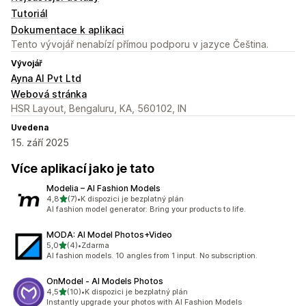
Tutoriál
Dokumentace k aplikaci
Tento vývojář nenabízí přímou podporu v jazyce Čeština.
Vývojář
Ayna AI Pvt Ltd
Webová stránka
HSR Layout, Bengaluru, KA, 560102, IN
Uvedena
15. září 2025
Více aplikací jako je tato
Modelia – AI Fashion Models
z 5 hvězd
4,8
(7)
•
K dispozici je bezplatný plán
Celkový počet recenzí: 7
AI fashion model generator: Bring your products to life.
MODA: AI Model Photos+Video
z 5 hvězd
5,0
(4)
•
Zdarma
Celkový počet recenzí: 4
AI fashion models. 10 angles from 1 input. No subscription.
OnModel ‑ AI Models Photos
z 5 hvězd
4,5
(10)
•
K dispozici je bezplatný plán
Celkový počet recenzí: 10
Instantly upgrade your photos with AI Fashion Models