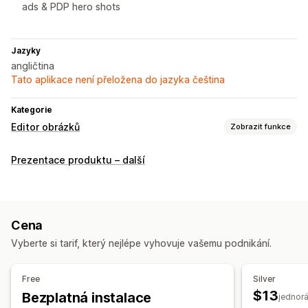
ads & PDP hero shots
Jazyky
angličtina
Tato aplikace není přeložena do jazyka čeština
Kategorie
Editor obrázků
Zobrazit funkce
Optimalizace obrázků
Prezentace produktu – další
Automatická optimalizace
Kontrola kvality
Generování pomocí umělé inteligence
Vlastní pozadí
Generativní vyplnění
Cena
Hromadné úpravy
Vyberte si tarif, který nejlépe vyhovuje vašemu podnikání.
Převod formátů
Stažení
Nahrání souboru
Komprese
Ořez
Změna velikosti
Free
Silver
$13
Bezplatná instalace
jednor