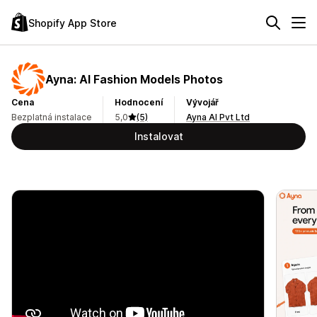
Shopify App Store
Ayna: AI Fashion Models Photos
Cena
Hodnocení
Vývojář
Bezplatná instalace
5,0
(5)
Ayna AI Pvt Ltd
Instalovat