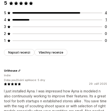
5
5
4
4
1
3
0
2
0
1
0
Napsat recenzi
Všechny recenze
Urlihouse
Indie
Doba používání aplikace: 5 dny
29. září 2025
I just installed Ayna. I was impressed how Ayna is modeled n
also continuously working to improve their features. Its a great
tool for both startups n established stores alike . You save time
with the nag of scouting shoot space or with selection of right
models especially when your quantities are small. Also pocket