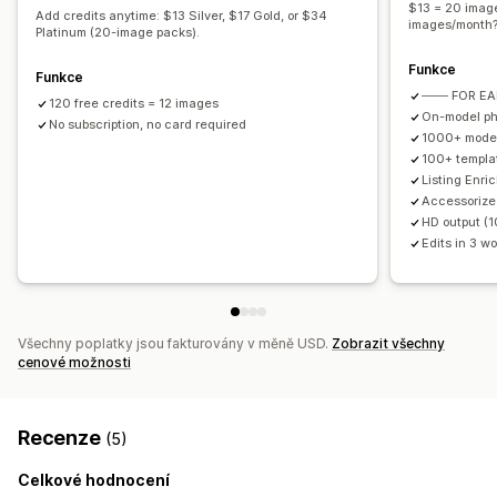
$13 = 20 image
Add credits anytime: $13 Silver, $17 Gold, or $34
images/month? 
Platinum (20-image packs).
Funkce
Funkce
─── FOR E
120 free credits = 12 images
On-model ph
No subscription, no card required
1000+ mode
100+ templa
Listing Enri
Accessorize 
HD output (1
Edits in 3 w
Všechny poplatky jsou fakturovány v měně USD.
Zobrazit všechny
cenové možnosti
Recenze
(5)
Celkové hodnocení