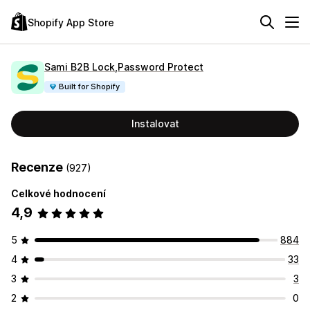
Shopify App Store
Sami B2B Lock,Password Protect
Built for Shopify
Instalovat
Recenze
(927)
Celkové hodnocení
4,9
5
884
4
33
3
3
2
0