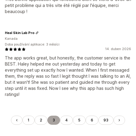
petit problème qui a très vite été réglé par l'équipe, merci
beaucoup !
Heal Skin Lab Pro
Kanada
Doba používání aplikace: 3 měsíci
14. duben 2026
The app works great, but honestly, the customer service is the
BEST. Haley helped me out yesterday and today to get
everything set up exactly how I wanted. When I first messaged
them, the reply was so fast I legit thought I was talking to an AI,
but it wasn't! She was so patient and guided me through every
step until it was fixed. Now I see why this app has such high
ratings!
1
2
3
4
5
6
93